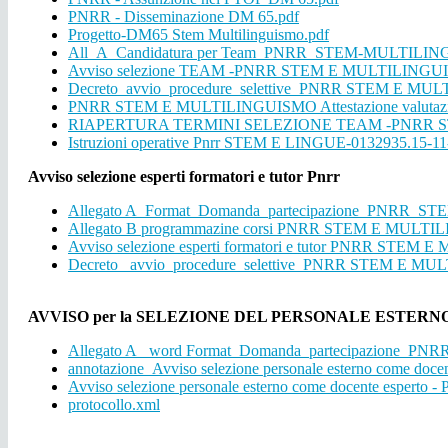
PNRR - Disseminazione DM 65.pdf
Progetto-DM65 Stem Multilinguismo.pdf
All_A_Candidatura per Team_PNRR_STEM-MULTILIN
Avviso selezione TEAM -PNRR STEM E MULTILINGU
Decreto_avvio_procedure_selettive_PNRR STEM E MU
PNRR STEM E MULTILINGUISMO Attestazione valutazione d
RIAPERTURA TERMINI SELEZIONE TEAM -PNRR S
Istruzioni operative Pnrr STEM E LINGUE-0132935.15-1
Avviso selezione esperti formatori e tutor Pnrr
Allegato A_Format_Domanda_partecipazione_PNRR_STE
Allegato B programmazine corsi PNRR STEM E MULTIL
Avviso selezione esperti formatori e tutor PNRR STE
Decreto _avvio_procedure_selettive_PNRR STEM E M
AVVISO per la SELEZIONE DEL PERSONALE ESTERNO come doc
Allegato A_ word Format_Domanda_partecipazione_PN
annotazione_Avviso selezione personale esterno come
Avviso selezione personale esterno come docente esp
protocollo.xml