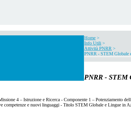
Home
>
Info Utili
>
Attività PNRR
>
PNRR - STEM Globale e 
PNRR - STEM Gl
truzione e Ricerca - Componente 1 – Potenziamento dell’offerta dei
ove competenze e nuovi linguaggi - Titolo STEM Globale e Lingue in A