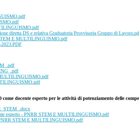
GUISMO.pdf
ISMO.pdf
LTILINGUISMO.pdf
iretta DS e relativa Graduatoria Provvisoria Gruppo di Lavoro.pd
TEM E MULTILINGUISMO.pdf
1-2023.PDF
M_.pdf
ING_.pdf
M E MULTILINGUISMO.pdf
ULTILINGUISMO.pdf
ente esperto per le attività di potenziamento delle compet
RR_STEM_.docx
 docente esperto - PNRR STEM E MULTILINGUISMO.pdf
erto - PNRR STEM E MULTILINGUISMO.pdf