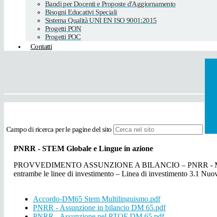
Bandi per Docenti e Proposte d'Aggiornamento
Bisogni Educativi Speciali
Sistema Qualità UNI EN ISO 9001:2015
Progetti PON
Progetti POC
Contatti
Campo di ricerca per le pagine del sito
PNRR - STEM Globale e Lingue in azione
PROVVEDIMENTO ASSUNZIONE A BILANCIO – PNRR - Missione 4 – Is
entrambe le linee di investimento – Linea di investimento 3.1 Nu
Accordo-DM65 Stem Multilinguismo.pdf
PNRR - Assunzione in bilancio DM 65.pdf
PNRR - Assunzione nel PTOF DM 65.pdf