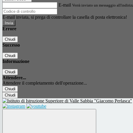
E-mail
Verrà inviato un messaggio all'indirizz
E-mail inviata, si prega di controllare la casella di posta elettronica!
Errore
Chiudi
Successo
Chiudi
Informazione
Chiudi
Attendere...
Attendere il completamento dell'operazione...
Chiudi
Chiudi