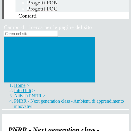
Progetti PON
Progetti POC
Contatti
Campo di ricerca per le pagine del sito
Home
>
Info Utili
>
Attività PNRR
>
PNRR - Next generation class - Ambienti di apprendimento
innovativi
PNRR - Next generation class -