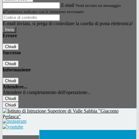
E-mail
Verrà inviato un messaggio
all'indirizzo indicato con le istruzioni necessarie.
E-mail inviata, si prega di controllare la casella di posta elettronica!
Errore
Chiudi
Successo
Chiudi
Informazione
Chiudi
Attendere...
Attendere il completamento dell'operazione...
Chiudi
Chiudi