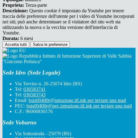
Proprieta:
Terza-parte
Descrizione:
Questo cookie è impostato da Youtube per tenere
traccia delle preferenze dell'utente per i video di Youtube incorporati
nei siti; può anche determinare se il visitatore del sito web sta
utilizzando la nuova o la vecchia versione dell'interfaccia di
Youtube.
Durata:
6 mesi
Accetta tutti
Salva le preferenze
Istituto di Istruzione Superiore di Valle Sabbia
"Giacomo Perlasca"
Sede Idro (Sede Legale)
Via Treviso n. 26-25074 Idro (BS)
Tel:
036583741
Tel:
036583743
Email:
bsis00400r@istruzione.it
Link per inviare una mail
PEC:
bsis00400r@pec.istruzione.it
Link per inviare una mail
C.F.: 96006830176
Sede Vobarno
Via Sottostrada - 25079 (BS)