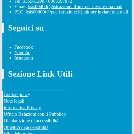
Tel:
036561298 - 0365597872
Email:
bsis00400r@istruzione.it
Link per inviare una mail
PEC:
bsis00400r@pec.istruzione.it
Link per inviare una mail
Seguici su
Facebook
Youtube
Instagram
Sezione Link Utili
Cookie policy
Note legali
Informativa Privacy
Ufficio Relazioni con il Pubblico
Dichiarazione di accessibilità
Obiettivi di accessibilità
Whistleblowing