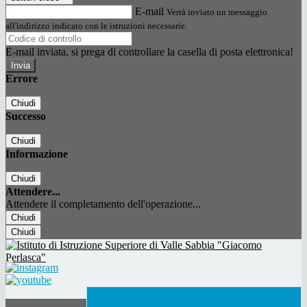
E-mail
Verrà inviato un messaggio
all'indirizzo indicato con le istruzioni necessarie.
E-mail inviata, si prega di controllare la casella di posta elettronica!
Errore
Chiudi
Successo
Chiudi
Informazione
Chiudi
Attendere...
Attendere il completamento dell'operazione...
Chiudi
Chiudi