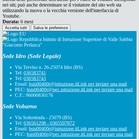
nei siti; può anche determinare se il visitatore del sito web sta
utilizzando la nuova o la vecchia versione dell'interfaccia di
Youtube.
Durata:
6 mesi
Accetta tutti
Salva le preferenze
Istituto di Istruzione Superiore di Valle Sabbia
"Giacomo Perlasca"
Sede Idro (Sede Legale)
Via Treviso n. 26-25074 Idro (BS)
Tel:
036583741
Tel:
036583743
Email:
bsis00400r@istruzione.it
Link per inviare una mail
PEC:
bsis00400r@pec.istruzione.it
Link per inviare una mail
C.F.: 96006830176
Sede Vobarno
Via Sottostrada - 25079 (BS)
Tel:
036561298 - 0365597872
Email:
bsis00400r@istruzione.it
Link per inviare una mail
PEC:
bsis00400r@pec.istruzione.it
Link per inviare una mail