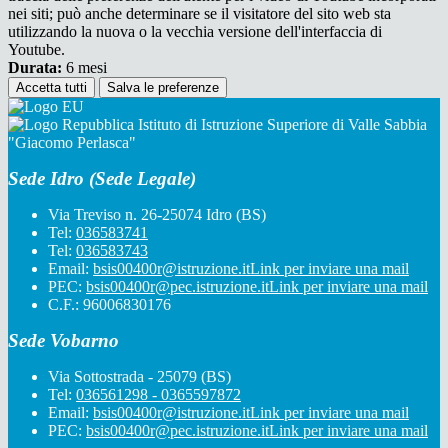
nei siti; può anche determinare se il visitatore del sito web sta
utilizzando la nuova o la vecchia versione dell'interfaccia di
Youtube.
Durata:
6 mesi
Accetta tutti
Salva le preferenze
Istituto di Istruzione Superiore di Valle Sabbia
"Giacomo Perlasca"
Sede Idro (Sede Legale)
Via Treviso n. 26-25074 Idro (BS)
Tel:
036583741
Tel:
036583743
Email:
bsis00400r@istruzione.it
Link per inviare una mail
PEC:
bsis00400r@pec.istruzione.it
Link per inviare una mail
C.F.: 96006830176
Sede Vobarno
Via Sottostrada - 25079 (BS)
Tel:
036561298 - 0365597872
Email:
bsis00400r@istruzione.it
Link per inviare una mail
PEC:
bsis00400r@pec.istruzione.it
Link per inviare una mail