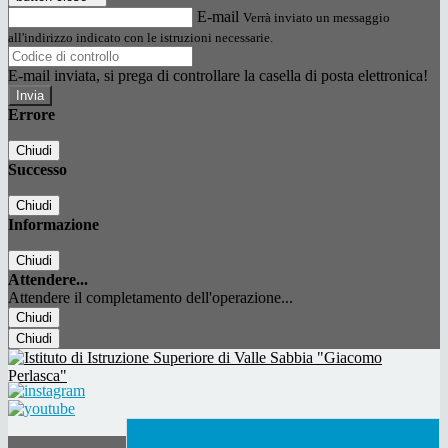
E-mail
Verrà inviato un messaggio
all'indirizzo indicato con le istruzioni necessarie.
E-mail inviata, si prega di controllare la casella di posta elettronica!
Errore
Chiudi
Successo
Chiudi
Informazione
Chiudi
Attendere...
Attendere il completamento dell'operazione...
Chiudi
Chiudi