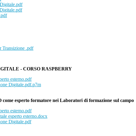
igitale.pdf
Digitale.pdf
.pdf
rr Transizione .pdf
TE DIGITALE - CORSO RASPBERRY
erto esterno.pdf
zione Digitale.pdf.p7m
sperto formatore nei Laboratori di formazione sul campo
erto esterno.pdf
le esperto esterno.docx
ione Digitale.pdf