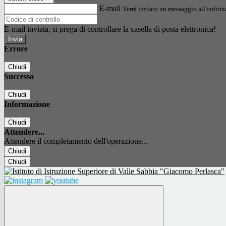
E-mail
Verrà inviato un messaggio all'indirizz
E-mail inviata, si prega di controllare la casella di posta elettronica!
Errore
Chiudi
Successo
Chiudi
Informazione
Chiudi
Attendere...
Attendere il completamento dell'operazione...
Chiudi
Chiudi