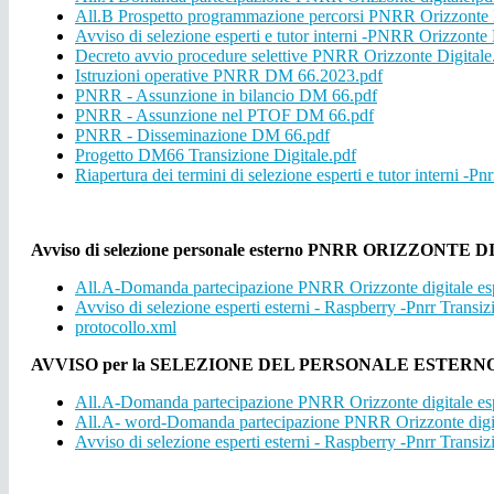
All.B Prospetto programmazione percorsi PNRR Orizzonte D
Avviso di selezione esperti e tutor interni -PNRR Orizzonte 
Decreto avvio procedure selettive PNRR Orizzonte Digitale
Istruzioni operative PNRR DM 66.2023.pdf
PNRR - Assunzione in bilancio DM 66.pdf
PNRR - Assunzione nel PTOF DM 66.pdf
PNRR - Disseminazione DM 66.pdf
Progetto DM66 Transizione Digitale.pdf
Riapertura dei termini di selezione esperti e tutor interni -Pn
Avviso di selezione personale esterno PNRR ORIZZON
All.A-Domanda partecipazione PNRR Orizzonte digitale esp
Avviso di selezione esperti esterni - Raspberry -Pnrr Transi
protocollo.xml
AVVISO per la SELEZIONE DEL PERSONALE ESTERNO come e
All.A-Domanda partecipazione PNRR Orizzonte digitale esp
All.A- word-Domanda partecipazione PNRR Orizzonte digita
Avviso di selezione esperti esterni - Raspberry -Pnrr Transiz