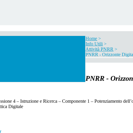
Home
>
Info Utili
>
Attività PNRR
>
PNRR - Orizzonte Digita
PNRR - Orizzont
uzione e Ricerca – Componente 1 – Potenziamento dell’offerta dei 
tica Digitale
f