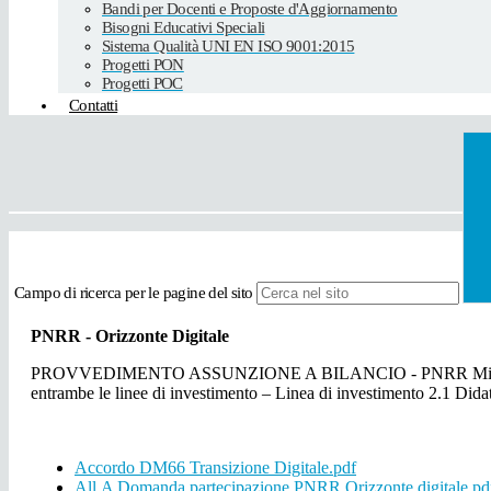
Bandi per Docenti e Proposte d'Aggiornamento
Bisogni Educativi Speciali
Sistema Qualità UNI EN ISO 9001:2015
Progetti PON
Progetti POC
Contatti
Campo di ricerca per le pagine del sito
PNRR - Orizzonte Digitale
PROVVEDIMENTO ASSUNZIONE A BILANCIO - PNRR Missione 4 – Istr
entrambe le linee di investimento – Linea di investimento 2.1 Didat
Accordo DM66 Transizione Digitale.pdf
All.A Domanda partecipazione PNRR Orizzonte digitale.pd