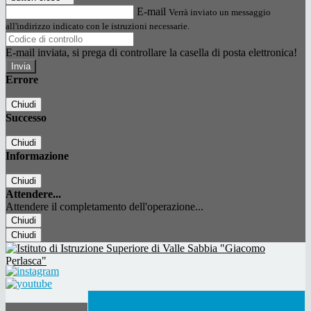
E-mail
Verrà inviato un messaggio
all'indirizzo indicato con le istruzioni necessarie.
E-mail inviata, si prega di controllare la casella di posta elettronica!
Errore
Chiudi
Successo
Chiudi
Informazione
Chiudi
Attendere...
Attendere il completamento dell'operazione...
Chiudi
Chiudi