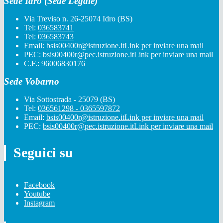
Sede Idro (Sede Legale)
Via Treviso n. 26-25074 Idro (BS)
Tel:
036583741
Tel:
036583743
Email:
bsis00400r@istruzione.it
Link per inviare una mail
PEC:
bsis00400r@pec.istruzione.it
Link per inviare una mail
C.F.: 96006830176
Sede Vobarno
Via Sottostrada - 25079 (BS)
Tel:
036561298 - 0365597872
Email:
bsis00400r@istruzione.it
Link per inviare una mail
PEC:
bsis00400r@pec.istruzione.it
Link per inviare una mail
Seguici su
Facebook
Youtube
Instagram