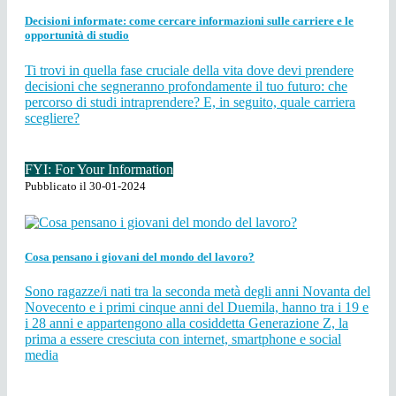
Decisioni informate: come cercare informazioni sulle carriere e le
opportunità di studio
Ti trovi in quella fase cruciale della vita dove devi prendere
decisioni che segneranno profondamente il tuo futuro: che
percorso di studi intraprendere? E, in seguito, quale carriera
scegliere?
FYI: For Your Information
Pubblicato il 30-01-2024
Cosa pensano i giovani del mondo del lavoro?
Sono ragazze/i nati tra la seconda metà degli anni Novanta del
Novecento e i primi cinque anni del Duemila, hanno tra i 19 e
i 28 anni e appartengono alla cosiddetta Generazione Z, la
prima a essere cresciuta con internet, smartphone e social
media