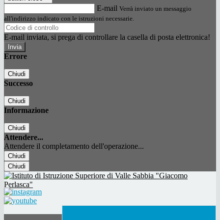
E-mail
Verrà inviato un messaggio
all'indirizzo indicato con le istruzioni necessarie.
E-mail inviata, si prega di controllare la casella di posta elettronica!
Errore
Chiudi
Successo
Chiudi
Informazione
Chiudi
Attendere...
Attendere il completamento dell'operazione...
Chiudi
Chiudi