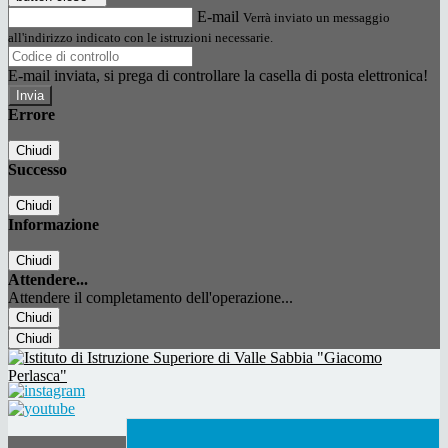
E-mail
Verrà inviato un messaggio
all'indirizzo indicato con le istruzioni necessarie.
E-mail inviata, si prega di controllare la casella di posta elettronica!
Errore
Chiudi
Successo
Chiudi
Informazione
Chiudi
Attendere...
Attendere il completamento dell'operazione...
Chiudi
Chiudi