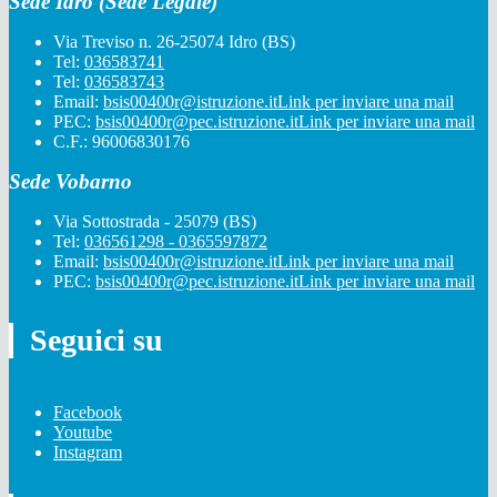
Sede Idro (Sede Legale)
Via Treviso n. 26-25074 Idro (BS)
Tel:
036583741
Tel:
036583743
Email:
bsis00400r@istruzione.it
Link per inviare una mail
PEC:
bsis00400r@pec.istruzione.it
Link per inviare una mail
C.F.: 96006830176
Sede Vobarno
Via Sottostrada - 25079 (BS)
Tel:
036561298 - 0365597872
Email:
bsis00400r@istruzione.it
Link per inviare una mail
PEC:
bsis00400r@pec.istruzione.it
Link per inviare una mail
Seguici su
Facebook
Youtube
Instagram