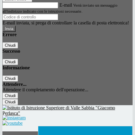
E-mail
Verrà inviato un messaggio
all'indirizzo indicato con le istruzioni necessarie.
E-mail inviata, si prega di controllare la casella di posta elettronica!
Errore
Chiudi
Successo
Chiudi
Informazione
Chiudi
Attendere...
Attendere il completamento dell'operazione...
Chiudi
Chiudi