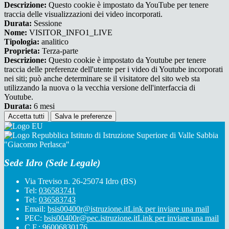
Descrizione:
Questo cookie è impostato da YouTube per tenere
traccia delle visualizzazioni dei video incorporati.
Durata:
Sessione
Nome:
VISITOR_INFO1_LIVE
Tipologia:
analitico
Proprieta:
Terza-parte
Descrizione:
Questo cookie è impostato da Youtube per tenere
traccia delle preferenze dell'utente per i video di Youtube incorporati
nei siti; può anche determinare se il visitatore del sito web sta
utilizzando la nuova o la vecchia versione dell'interfaccia di
Youtube.
Durata:
6 mesi
Accetta tutti
Salva le preferenze
Istituto di Istruzione Superiore di Valle Sabbia
"Giacomo Perlasca"
Sede Idro (Sede Legale)
Via Treviso n. 26-25074 Idro (BS)
Tel:
036583741
Tel:
036583743
Email:
bsis00400r@istruzione.it
Link per inviare una mail
PEC:
bsis00400r@pec.istruzione.it
Link per inviare una mail
C.F.: 96006830176