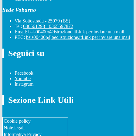
Sede Vobarno
Via Sottostrada - 25079 (BS)
Tel:
036561298 - 0365597872
Email:
bsis00400r@istruzione.it
Link per inviare una mail
PEC:
bsis00400r@pec.istruzione.it
Link per inviare una mail
Seguici su
Facebook
Youtube
Instagram
Sezione Link Utili
Cookie policy
Note legali
Informativa Privacy