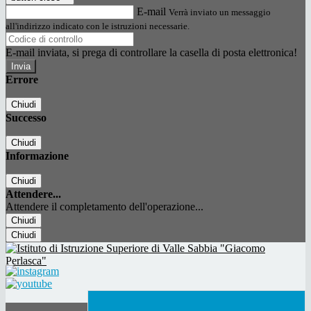
E-mail
Verrà inviato un messaggio
all'indirizzo indicato con le istruzioni necessarie.
E-mail inviata, si prega di controllare la casella di posta elettronica!
Errore
Chiudi
Successo
Chiudi
Informazione
Chiudi
Attendere...
Attendere il completamento dell'operazione...
Chiudi
Chiudi