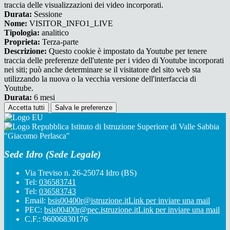
traccia delle visualizzazioni dei video incorporati.
Durata:
Sessione
Nome:
VISITOR_INFO1_LIVE
Tipologia:
analitico
Proprieta:
Terza-parte
Descrizione:
Questo cookie è impostato da Youtube per tenere
traccia delle preferenze dell'utente per i video di Youtube incorporati
nei siti; può anche determinare se il visitatore del sito web sta
utilizzando la nuova o la vecchia versione dell'interfaccia di
Youtube.
Durata:
6 mesi
Accetta tutti
Salva le preferenze
Istituto di Istruzione Superiore di Valle Sabbia
"Giacomo Perlasca"
Sede Idro (Sede Legale)
Via Treviso n. 26-25074 Idro (BS)
Tel:
036583741
Tel:
036583743
Email:
bsis00400r@istruzione.it
Link per inviare una mail
PEC:
bsis00400r@pec.istruzione.it
Link per inviare una mail
C.F.: 96006830176