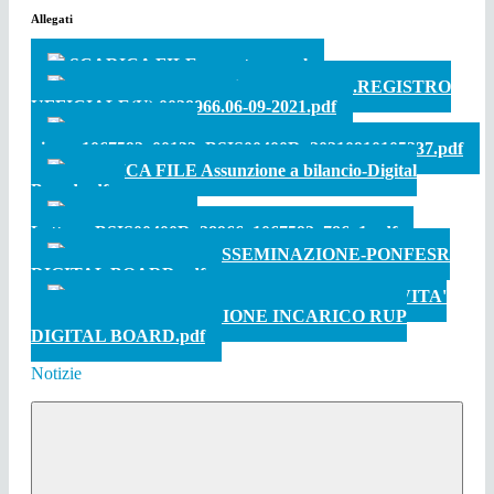
Allegati
SCARICA FILE segnatura.xml
SCARICA FILE m_pi.AOODGEFID.REGISTRO
UFFICIALE(U).0028966.06-09-2021.pdf
SCARICA FILE
piano_1067592_00133_BSIS00400R_20210910105237.pdf
SCARICA FILE Assunzione a bilancio-Digital
Board.pdf
SCARICA FILE
Lettera_BSIS00400R_28966_1067592_786_1.pdf
SCARICA FILE DISSEMINAZIONE-PONFESR
DIGITAL BOARD.pdf
SCARICA FILE DECRETO AVVIO ATTIVITA'
PROGETTO E ASSUNZIONE INCARICO RUP
DIGITAL BOARD.pdf
Notizie