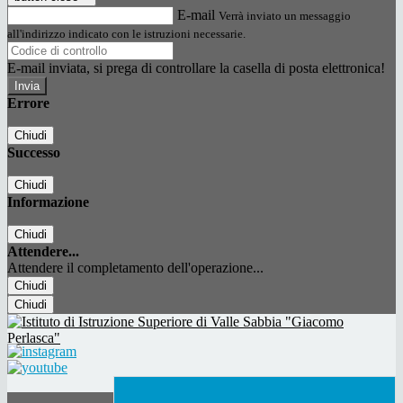
E-mail
Verrà inviato un messaggio
all'indirizzo indicato con le istruzioni necessarie.
E-mail inviata, si prega di controllare la casella di posta elettronica!
Errore
Chiudi
Successo
Chiudi
Informazione
Chiudi
Attendere...
Attendere il completamento dell'operazione...
Chiudi
Chiudi