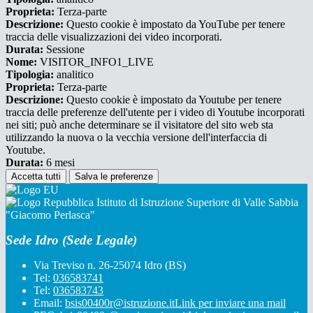
Proprieta:
Terza-parte
Descrizione:
Questo cookie è impostato da YouTube per tenere
traccia delle visualizzazioni dei video incorporati.
Durata:
Sessione
Nome:
VISITOR_INFO1_LIVE
Tipologia:
analitico
Proprieta:
Terza-parte
Descrizione:
Questo cookie è impostato da Youtube per tenere
traccia delle preferenze dell'utente per i video di Youtube incorporati
nei siti; può anche determinare se il visitatore del sito web sta
utilizzando la nuova o la vecchia versione dell'interfaccia di
Youtube.
Durata:
6 mesi
Accetta tutti
Salva le preferenze
Istituto di Istruzione Superiore di Valle Sabbia
"Giacomo Perlasca"
Sede Idro (Sede Legale)
Via Treviso n. 26-25074 Idro (BS)
Tel:
036583741
Tel:
036583743
Email:
bsis00400r@istruzione.it
Link per inviare una mail