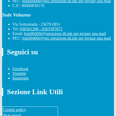
PEC:
bsis00400r@pec.istruzione.it
Link per inviare una mail
C.F.: 96006830176
Sede Vobarno
Via Sottostrada - 25079 (BS)
Tel:
036561298 - 0365597872
Email:
bsis00400r@istruzione.it
Link per inviare una mail
PEC:
bsis00400r@pec.istruzione.it
Link per inviare una mail
Seguici su
Facebook
Youtube
Instagram
Sezione Link Utili
Cookie policy
Note legali