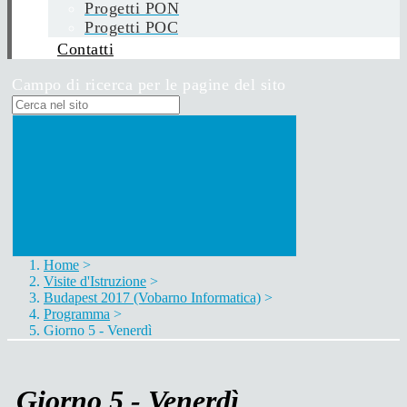
Progetti PON
Progetti POC
Contatti
Campo di ricerca per le pagine del sito
Home
>
Visite d'Istruzione
>
Budapest 2017 (Vobarno Informatica)
>
Programma
>
Giorno 5 - Venerdì
Giorno 5 - Venerdì