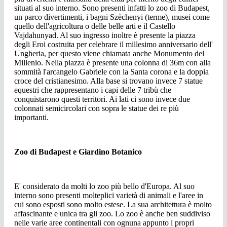
situati al suo interno. Sono presenti infatti lo zoo di Budapest,
un parco divertimenti, i bagni Szèchenyi (terme), musei come
quello dell'agricoltura o delle belle arti e il Castello
Vajdahunyad. Al suo ingresso inoltre è presente la piazza
degli Eroi costruita per celebrare il millesimo anniversario dell'
Ungheria, per questo viene chiamata anche Monumento del
Millenio. Nella piazza è presente una colonna di 36m con alla
sommità l'arcangelo Gabriele con la Santa corona e la doppia
croce del cristianesimo. Alla base si trovano invece 7 statue
equestri che rappresentano i capi delle 7 tribù che
conquistarono questi territori. Ai lati ci sono invece due
colonnati semicircolari con sopra le statue dei re più
importanti.
Zoo di Budapest e Giardino Botanico
E' considerato da molti lo zoo più bello d'Europa. Al suo
interno sono presenti molteplici varietà di animali e l'aree in
cui sono esposti sono molto estese. La sua architettura è molto
affascinante e unica tra gli zoo. Lo zoo è anche ben suddiviso
nelle varie aree continentali con ognuna appunto i propri