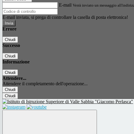
E-mail
Verrà inviato un messaggio all'indirizz
E-mail inviata, si prega di controllare la casella di posta elettronica!
Errore
Chiudi
Successo
Chiudi
Informazione
Chiudi
Attendere...
Attendere il completamento dell'operazione...
Chiudi
Chiudi