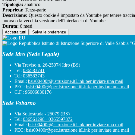
Tipologia:
analitico
Proprieta:
Terza-parte
Descrizione:
Questo cookie è impostato da Youtube per tenere traccia de
nuova o la vecchia versione dell'interfaccia di Youtube.
Durata:
6 mesi
Accetta tutti
Salva le preferenze
Istituto di Istruzione Superiore di Valle Sabbia 
Sede Idro (Sede Legale)
Via Treviso n. 26-25074 Idro (BS)
Tel:
036583741
Tel:
036583743
Email:
bsis00400r@istruzione.it
Link per inviare una mail
PEC:
bsis00400r@pec.istruzione.it
Link per inviare una mail
C.F.: 96006830176
Sede Vobarno
Via Sottostrada - 25079 (BS)
Tel:
036561298 - 0365597872
Email:
bsis00400r@istruzione.it
Link per inviare una mail
PEC:
bsis00400r@pec.istruzione.it
Link per inviare una mail