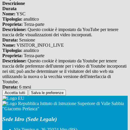
Descrizione
Durata
Nome:
YSC
Tipologia:
analitico
Proprieta:
Terza-parte
Descrizione:
Questo cookie è impostato da YouTube per tenere
traccia delle visualizzazioni dei video incorporati.
Durata:
Sessione
Nome:
VISITOR_INFO1_LIVE
Tipologia:
analitico
Proprieta:
Terza-parte
Descrizione:
Questo cookie è impostato da Youtube per tenere
traccia delle preferenze dell'utente per i video di Youtube incorporati
nei siti; può anche determinare se il visitatore del sito web sta
utilizzando la nuova o la vecchia versione dell'interfaccia di
Youtube.
Durata:
6 mesi
Accetta tutti
Salva le preferenze
Istituto di Istruzione Superiore di Valle Sabbia
"Giacomo Perlasca"
Sede Idro (Sede Legale)
Via Treviso n. 26-25074 Idro (BS)