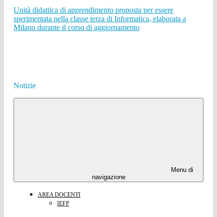
Unità didattica di apprendimento proposta per essere
sperimentata nella classe terza di Informatica, elaborata a
Milano durante il corso di aggiornamento
Notizie
Menu di
navigazione
AREA DOCENTI
IEFP