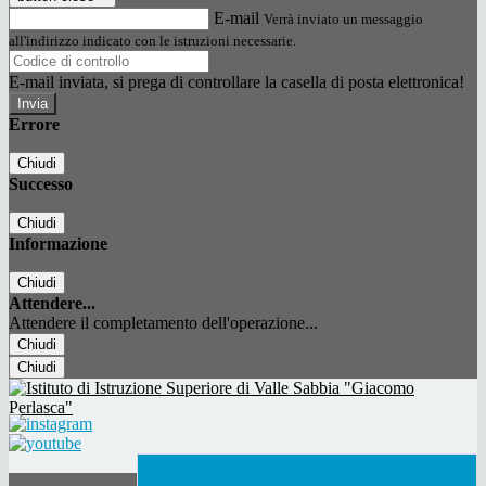
E-mail
Verrà inviato un messaggio
all'indirizzo indicato con le istruzioni necessarie.
E-mail inviata, si prega di controllare la casella di posta elettronica!
Errore
Chiudi
Successo
Chiudi
Informazione
Chiudi
Attendere...
Attendere il completamento dell'operazione...
Chiudi
Chiudi