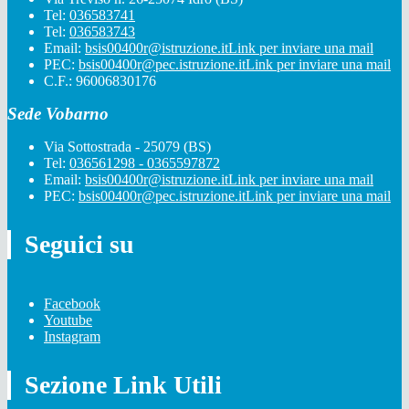
Tel:
036583741
Tel:
036583743
Email:
bsis00400r@istruzione.it
Link per inviare una mail
PEC:
bsis00400r@pec.istruzione.it
Link per inviare una mail
C.F.: 96006830176
Sede Vobarno
Via Sottostrada - 25079 (BS)
Tel:
036561298 - 0365597872
Email:
bsis00400r@istruzione.it
Link per inviare una mail
PEC:
bsis00400r@pec.istruzione.it
Link per inviare una mail
Seguici su
Facebook
Youtube
Instagram
Sezione Link Utili