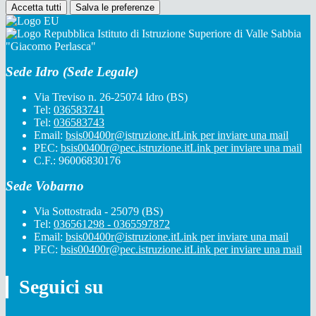
Accetta tutti
Salva le preferenze
Istituto di Istruzione Superiore di Valle Sabbia
"Giacomo Perlasca"
Sede Idro (Sede Legale)
Via Treviso n. 26-25074 Idro (BS)
Tel:
036583741
Tel:
036583743
Email:
bsis00400r@istruzione.it
Link per inviare una mail
PEC:
bsis00400r@pec.istruzione.it
Link per inviare una mail
C.F.: 96006830176
Sede Vobarno
Via Sottostrada - 25079 (BS)
Tel:
036561298 - 0365597872
Email:
bsis00400r@istruzione.it
Link per inviare una mail
PEC:
bsis00400r@pec.istruzione.it
Link per inviare una mail
Seguici su