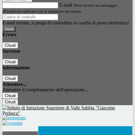
E-mail
Verrà inviato un messaggio
all'indirizzo indicato con le istruzioni necessarie.
E-mail inviata, si prega di controllare la casella di posta elettronica!
Errore
Chiudi
Successo
Chiudi
Informazione
Chiudi
Attendere...
Attendere il completamento dell'operazione...
Chiudi
Chiudi