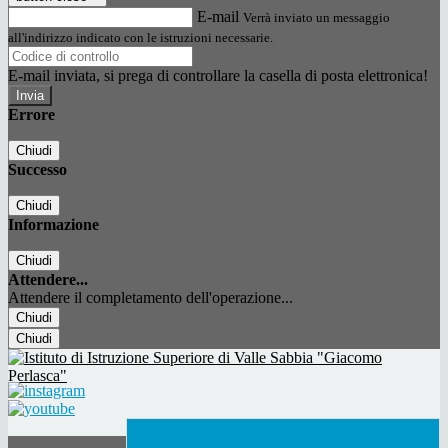
E-mail
Verrà inviato un messaggio
all'indirizzo indicato con le istruzioni necessarie.
E-mail inviata, si prega di controllare la casella di posta elettronica!
Errore
Chiudi
Successo
Chiudi
Informazione
Chiudi
Attendere...
Attendere il completamento dell'operazione...
Chiudi
Chiudi