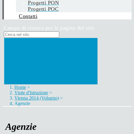
Progetti PON
Progetti POC
Contatti
Campo di ricerca per le pagine del sito
Home
>
Visite d'Istruzione
>
Vienna 2014 (Vobarno)
>
Agenzie
Agenzie