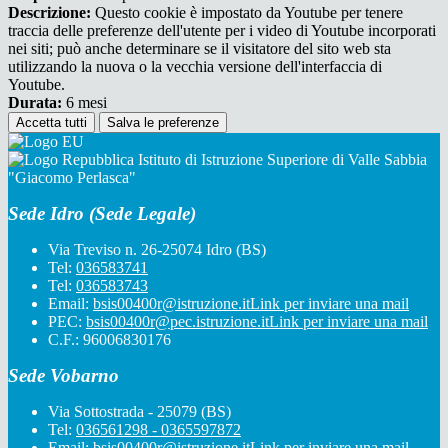
Descrizione:
Questo cookie è impostato da Youtube per tenere
traccia delle preferenze dell'utente per i video di Youtube incorporati
nei siti; può anche determinare se il visitatore del sito web sta
utilizzando la nuova o la vecchia versione dell'interfaccia di
Youtube.
Durata:
6 mesi
Accetta tutti
Salva le preferenze
Istituto di Istruzione Superiore di Valle Sabbia
"Giacomo Perlasca"
Sede Idro (Sede Legale)
Via Treviso n. 26-25074 Idro (BS)
Tel:
036583741
Tel:
036583743
Email:
bsis00400r@istruzione.it
Link per inviare una mail
PEC:
bsis00400r@pec.istruzione.it
Link per inviare una mail
C.F.: 96006830176
Sede Vobarno
Via Sottostrada - 25079 (BS)
Tel:
036561298 - 0365597872
Email:
bsis00400r@istruzione.it
Link per inviare una mail