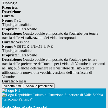
Tipologia
Proprieta
Descrizione
Durata
Nome:
YSC
Tipologia:
analitico
Proprieta:
Terza-parte
Descrizione:
Questo cookie è impostato da YouTube per tenere
traccia delle visualizzazioni dei video incorporati.
Durata:
Sessione
Nome:
VISITOR_INFO1_LIVE
Tipologia:
analitico
Proprieta:
Terza-parte
Descrizione:
Questo cookie è impostato da Youtube per tenere
traccia delle preferenze dell'utente per i video di Youtube incorporati
nei siti; può anche determinare se il visitatore del sito web sta
utilizzando la nuova o la vecchia versione dell'interfaccia di
Youtube.
Durata:
6 mesi
Accetta tutti
Salva le preferenze
Istituto di Istruzione Superiore di Valle Sabbia
"Giacomo Perlasca"
Sede Idro (Sede Legale)