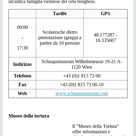
un'antica famiglia viennese del ceto borghese.
Tariffe
GPS
09:00
Scolaresche dietro
48.177287 -
-
prenotazione (gruppi a
16.335607
partire da 10 persone
17:30
Schnapsmuseum Wilhelmstrasse 19-21 A-
Indirizzo
1120 Wien
Telefono
+43 (0)1 815 73 00
Fax
+43 (0)1 815 73 00-10
Web
www.schnapsmuseum.com
Museo della tortura
Il "Museo della Tortura"
offre informazioni e