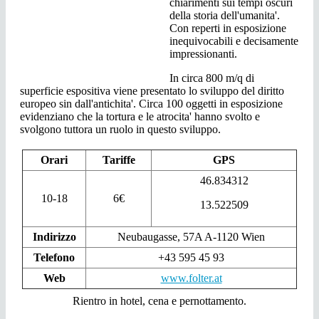
chiarimenti sui tempi oscuri
della storia dell'umanita'.
Con reperti in esposizione
inequivocabili e decisamente
impressionanti.
In circa 800 m/q di
superficie espositiva viene presentato lo sviluppo del diritto
europeo sin dall'antichita'. Circa 100 oggetti in esposizione
evidenziano che la tortura e le atrocita' hanno svolto e
svolgono tuttora un ruolo in questo sviluppo.
Orari
Tariffe
GPS
46.834312
10-18
6€
13.522509
Indirizzo
Neubaugasse, 57A A-1120 Wien
Telefono
+43 595 45 93
Web
www.folter.at
Rientro in hotel, cena e pernottamento.