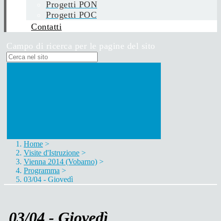
Progetti PON
Progetti POC
Contatti
Campo di ricerca per le pagine del sito
Home
>
Visite d'Istruzione
>
Vienna 2014 (Vobarno)
>
Programma
>
03/04 - Giovedì
03/04 - Giovedì