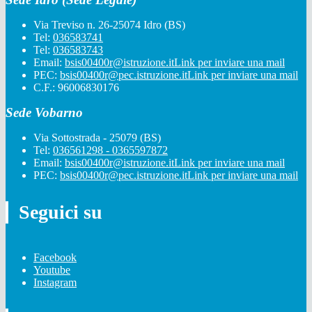
Via Treviso n. 26-25074 Idro (BS)
Tel:
036583741
Tel:
036583743
Email:
bsis00400r@istruzione.it
Link per inviare una mail
PEC:
bsis00400r@pec.istruzione.it
Link per inviare una mail
C.F.: 96006830176
Sede Vobarno
Via Sottostrada - 25079 (BS)
Tel:
036561298 - 0365597872
Email:
bsis00400r@istruzione.it
Link per inviare una mail
PEC:
bsis00400r@pec.istruzione.it
Link per inviare una mail
Seguici su
Facebook
Youtube
Instagram