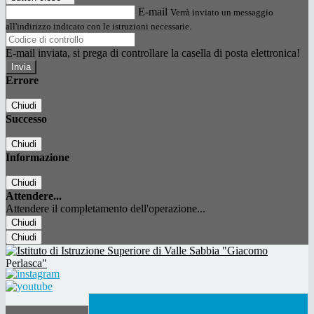
E-mail
Verrà inviato un messaggio
all'indirizzo indicato con le istruzioni necessarie.
E-mail inviata, si prega di controllare la casella di posta elettronica!
Errore
Chiudi
Successo
Chiudi
Informazione
Chiudi
Attendere...
Attendere il completamento dell'operazione...
Chiudi
Chiudi