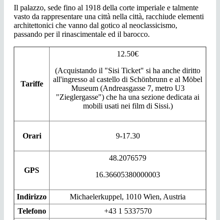
Il palazzo, sede fino al 1918 della corte imperiale e talmente
vasto da rappresentare una città nella città, racchiude elementi
architettonici che vanno dal gotico al neoclassicismo,
passando per il rinascimentale ed il barocco.
12.50€
(Acquistando il "Sisi Ticket" si ha anche diritto
all'ingresso al castello di Schönbrunn e al Möbel
Tariffe
Museum (Andreasgasse 7, metro U3
"Zieglergasse") che ha una sezione dedicata ai
mobili usati nei film di Sissi.)
Orari
9-17.30
48.2076579
GPS
16.36605380000003
Indirizzo
Michaelerkuppel, 1010 Wien, Austria
Telefono
+43 1 5337570