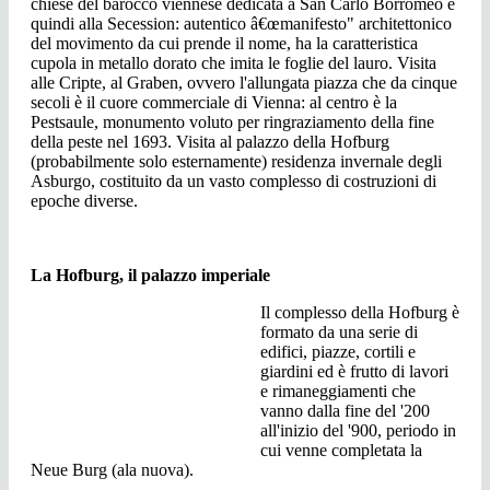
chiese del barocco viennese dedicata a San Carlo Borromeo e
quindi alla Secession: autentico â€œmanifesto" architettonico
del movimento da cui prende il nome, ha la caratteristica
cupola in metallo dorato che imita le foglie del lauro. Visita
alle Cripte, al Graben, ovvero l'allungata piazza che da cinque
secoli è il cuore commerciale di Vienna: al centro è la
Pestsaule, monumento voluto per ringraziamento della fine
della peste nel 1693. Visita al palazzo della Hofburg
(probabilmente solo esternamente) residenza invernale degli
Asburgo, costituito da un vasto complesso di costruzioni di
epoche diverse.
La Hofburg, il palazzo imperiale
Il complesso della Hofburg è
formato da una serie di
edifici, piazze, cortili e
giardini ed è frutto di lavori
e rimaneggiamenti che
vanno dalla fine del '200
all'inizio del '900, periodo in
cui venne completata la
Neue Burg (ala nuova).