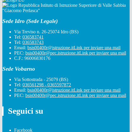
Istituto di Istruzione Superiore di Valle Sabbia
"Giacomo Perlasca"
Sede Idro (Sede Legale)
Via Treviso n. 26-25074 Idro (BS)
Tel:
036583741
Tel:
036583743
Email:
bsis00400r@istruzione.it
Link per inviare una mail
PEC:
bsis00400r@pec.istruzione.it
Link per inviare una mail
C.F.: 96006830176
Sede Vobarno
Via Sottostrada - 25079 (BS)
Tel:
036561298 - 0365597872
Email:
bsis00400r@istruzione.it
Link per inviare una mail
PEC:
bsis00400r@pec.istruzione.it
Link per inviare una mail
Seguici su
Facebook