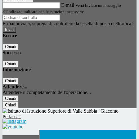
E-mail
Verrà inviato un messaggio
all'indirizzo indicato con le istruzioni necessarie.
E-mail inviata, si prega di controllare la casella di posta elettronica!
Errore
Chiudi
Successo
Chiudi
Informazione
Chiudi
Attendere...
Attendere il completamento dell'operazione...
Chiudi
Chiudi