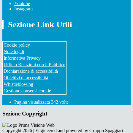
Youtube
Instagram
Sezione Link Utili
Cookie policy
Note legali
Informativa Privacy
Ufficio Relazioni con il Pubblico
Dichiarazione di accessibilità
Obiettivi di accessibilità
Whistleblowing
Gestione consensi cookie
Pagina visualizzata
342
volte
Sezione Copyright
Copyright 2026 | Engineered and powered by Gruppo Spaggiari