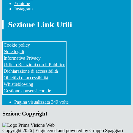
Youtube
Instagram
Sezione Link Utili
Cookie policy
Note legali
Informativa Privacy
Ufficio Relazioni con il Pubblico
Dichiarazione di accessibilità
Obiettivi di accessibilità
Whistleblowing
Gestione consensi cookie
Pagina visualizzata
349
volte
Sezione Copyright
Copyright 2026 | Engineered and powered by Gruppo Spaggiari