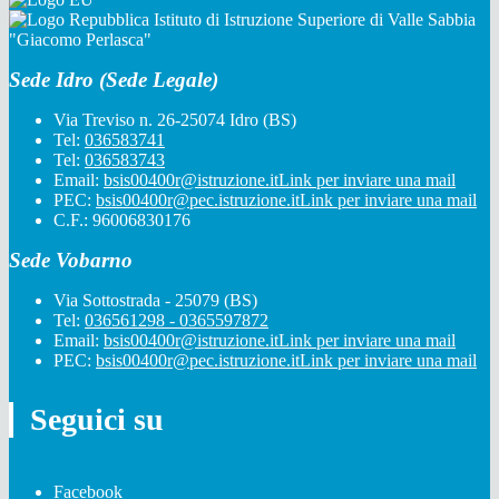
Istituto di Istruzione Superiore di Valle Sabbia
"Giacomo Perlasca"
Sede Idro (Sede Legale)
Via Treviso n. 26-25074 Idro (BS)
Tel:
036583741
Tel:
036583743
Email:
bsis00400r@istruzione.it
Link per inviare una mail
PEC:
bsis00400r@pec.istruzione.it
Link per inviare una mail
C.F.: 96006830176
Sede Vobarno
Via Sottostrada - 25079 (BS)
Tel:
036561298 - 0365597872
Email:
bsis00400r@istruzione.it
Link per inviare una mail
PEC:
bsis00400r@pec.istruzione.it
Link per inviare una mail
Seguici su
Facebook