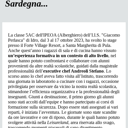
Sardegna...
La classe 5AC dell'IPEOA (Alberghiero) dell’I.I.S. "Giacomo
Perlasca" di Idro, dal 3 al 17 ottobre 2023, ha svolto lo stage
presso il Forte Village Resort, a Santa Margherita di Pula.
Anche quest’anno i ragazzi di sala e di cucina hanno vissuto
un’esperienza formativa in un contesto di alto livello
, nel
quale hanno potuto confrontarsi e collaborare con alunni
provenienti da altre realtà scolastiche, guidati dalla magistrale
professionalità dell’
executive chef Andreoli Stefano
. Lo
scorso anno lo chef aveva fatto visita all’Istituto, trascorrendo
una giornata in laboratorio a cucinare con i ragazzi, occasione
privilegiata per osservare da vicino la nostra realtà scolastica,
stimandone l’efficienza organizzativa e la professionalità degli
insegnanti. Giunti a destinazione, il primo giorno gli alunni
sono stati accolti dall’equipe e hanno partecipato ai corsi di
formazione sulla sicurezza. Dopo essere stati assegnati ai vari
reparti, è iniziata l’avventura. Le giornate sono state scandite
da ore lavorative e ore di riposo, durante le quali hanno potuto
svolgere attività nella
Leisureland
, area riservata allo svago,
trascorrendo momenti piacevoli di sano divertimento.