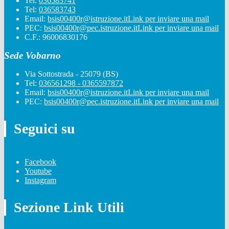
Tel:
036583741
Tel:
036583743
Email:
bsis00400r@istruzione.it
Link per inviare una mail
PEC:
bsis00400r@pec.istruzione.it
Link per inviare una mail
C.F.: 96006830176
Sede Vobarno
Via Sottostrada - 25079 (BS)
Tel:
036561298 - 0365597872
Email:
bsis00400r@istruzione.it
Link per inviare una mail
PEC:
bsis00400r@pec.istruzione.it
Link per inviare una mail
Seguici su
Facebook
Youtube
Instagram
Sezione Link Utili