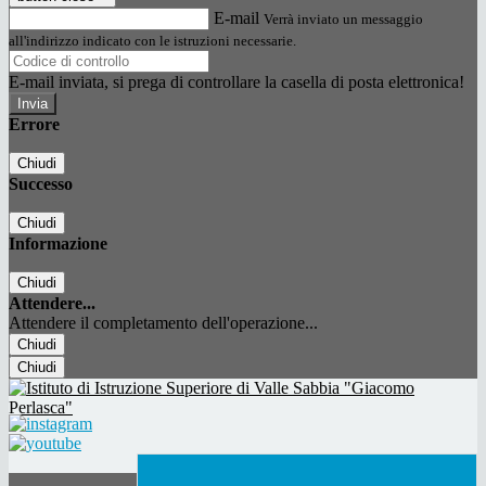
E-mail
Verrà inviato un messaggio
all'indirizzo indicato con le istruzioni necessarie.
E-mail inviata, si prega di controllare la casella di posta elettronica!
Errore
Chiudi
Successo
Chiudi
Informazione
Chiudi
Attendere...
Attendere il completamento dell'operazione...
Chiudi
Chiudi