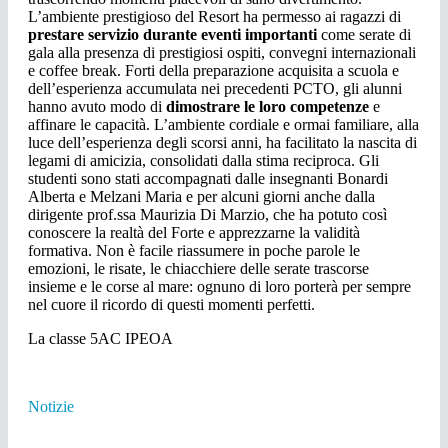
L’ambiente prestigioso del Resort ha permesso ai ragazzi di
prestare servizio durante eventi importanti
come serate di
gala alla presenza di prestigiosi ospiti, convegni internazionali
e coffee break. Forti della preparazione acquisita a scuola e
dell’esperienza accumulata nei precedenti PCTO, gli alunni
hanno avuto modo di
dimostrare le loro competenze
e
affinare le capacità. L’ambiente cordiale e ormai familiare, alla
luce dell’esperienza degli scorsi anni, ha facilitato la nascita di
legami di amicizia, consolidati dalla stima reciproca. Gli
studenti sono stati accompagnati dalle insegnanti Bonardi
Alberta e Melzani Maria e per alcuni giorni anche dalla
dirigente prof.ssa Maurizia Di Marzio, che ha potuto così
conoscere la realtà del Forte e apprezzarne la validità
formativa. Non è facile riassumere in poche parole le
emozioni, le risate, le chiacchiere delle serate trascorse
insieme e le corse al mare: ognuno di loro porterà per sempre
nel cuore il ricordo di questi momenti perfetti.
La classe 5AC IPEOA
Notizie