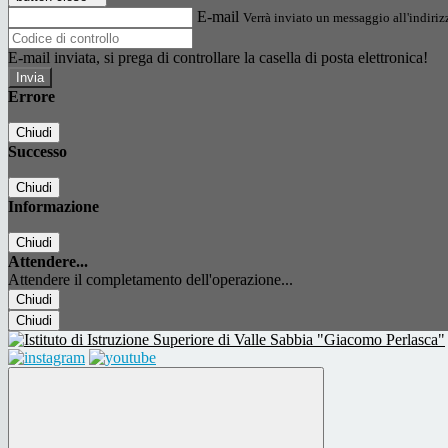
E-mail
Verrà inviato un messaggio all'indirizz
E-mail inviata, si prega di controllare la casella di posta elettronica!
Errore
Chiudi
Successo
Chiudi
Informazione
Chiudi
Attendere...
Attendere il completamento dell'operazione...
Chiudi
Chiudi