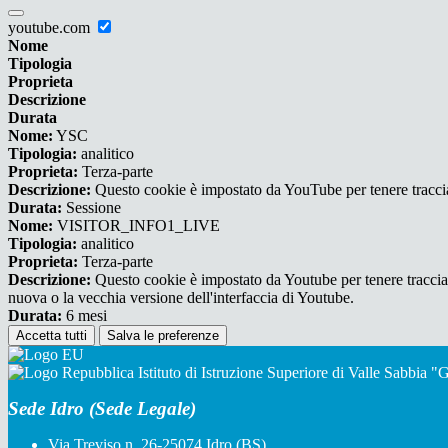
youtube.com
Nome
Tipologia
Proprieta
Descrizione
Durata
Nome:
YSC
Tipologia:
analitico
Proprieta:
Terza-parte
Descrizione:
Questo cookie è impostato da YouTube per tenere traccia 
Durata:
Sessione
Nome:
VISITOR_INFO1_LIVE
Tipologia:
analitico
Proprieta:
Terza-parte
Descrizione:
Questo cookie è impostato da Youtube per tenere traccia de
nuova o la vecchia versione dell'interfaccia di Youtube.
Durata:
6 mesi
Accetta tutti
Salva le preferenze
Istituto di Istruzione Superiore di Valle Sabbia 
Sede Idro (Sede Legale)
Via Treviso n. 26-25074 Idro (BS)