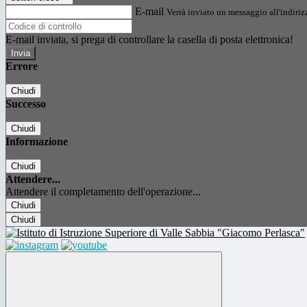
E-mail
Verrà inviato un messaggio all'indirizz
E-mail inviata, si prega di controllare la casella di posta elettronica!
Errore
Chiudi
Successo
Chiudi
Informazione
Chiudi
Attendere...
Attendere il completamento dell'operazione...
Chiudi
Chiudi