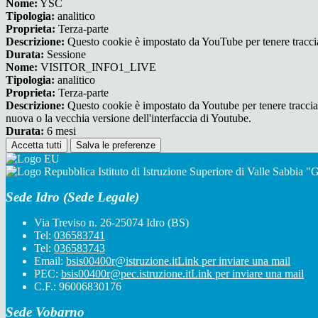
Nome:
YSC
Tipologia:
analitico
Proprieta:
Terza-parte
Descrizione:
Questo cookie è impostato da YouTube per tenere traccia 
Durata:
Sessione
Nome:
VISITOR_INFO1_LIVE
Tipologia:
analitico
Proprieta:
Terza-parte
Descrizione:
Questo cookie è impostato da Youtube per tenere traccia de
nuova o la vecchia versione dell'interfaccia di Youtube.
Durata:
6 mesi
Accetta tutti
Salva le preferenze
Istituto di Istruzione Superiore di Valle Sabbia 
Sede Idro (Sede Legale)
Via Treviso n. 26-25074 Idro (BS)
Tel:
036583741
Tel:
036583743
Email:
bsis00400r@istruzione.it
Link per inviare una mail
PEC:
bsis00400r@pec.istruzione.it
Link per inviare una mail
C.F.: 96006830176
Sede Vobarno