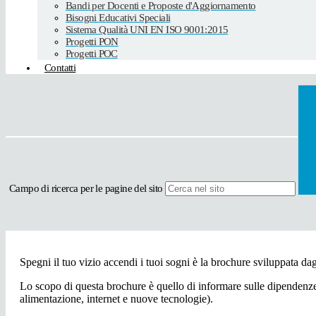
Bandi per Docenti e Proposte d'Aggiornamento
Bisogni Educativi Speciali
Sistema Qualità UNI EN ISO 9001:2015
Progetti PON
Progetti POC
Contatti
Campo di ricerca per le pagine del sito
Spegni il tuo vizio accendi i tuoi sogni è la brochure sviluppata dagli
Lo scopo di questa brochure è quello di informare sulle dipendenz
alimentazione, internet e nuove tecnologie).