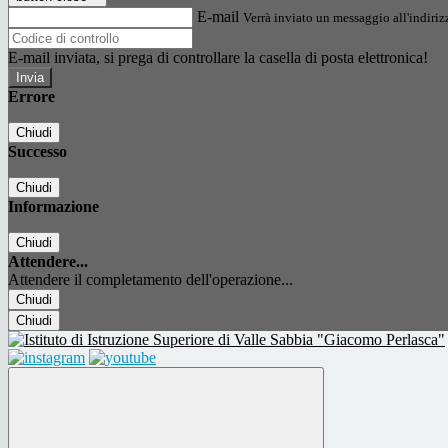
E-mail
Verrà inviato un messaggio all'indirizz
E-mail inviata, si prega di controllare la casella di posta elettronica!
Errore
Chiudi
Successo
Chiudi
Informazione
Chiudi
Attendere...
Attendere il completamento dell'operazione...
Chiudi
Chiudi