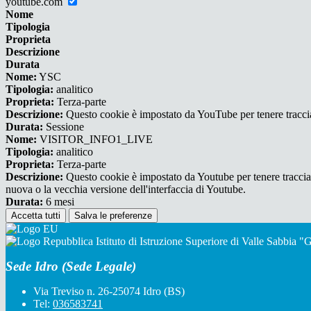
youtube.com
Nome
Tipologia
Proprieta
Descrizione
Durata
Nome:
YSC
Tipologia:
analitico
Proprieta:
Terza-parte
Descrizione:
Questo cookie è impostato da YouTube per tenere traccia 
Durata:
Sessione
Nome:
VISITOR_INFO1_LIVE
Tipologia:
analitico
Proprieta:
Terza-parte
Descrizione:
Questo cookie è impostato da Youtube per tenere traccia de
nuova o la vecchia versione dell'interfaccia di Youtube.
Durata:
6 mesi
Accetta tutti
Salva le preferenze
Istituto di Istruzione Superiore di Valle Sabbia 
Sede Idro (Sede Legale)
Via Treviso n. 26-25074 Idro (BS)
Tel:
036583741