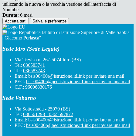
utilizzando la nuova o la vecchia versione dell'interfaccia di
Youtube.
Durata:
6 mesi
Accetta tutti
Salva le preferenze
Istituto di Istruzione Superiore di Valle Sabbia
"Giacomo Perlasca"
Sede Idro (Sede Legale)
Via Treviso n. 26-25074 Idro (BS)
Tel:
036583741
Tel:
036583743
Email:
bsis00400r@istruzione.it
Link per inviare una mail
PEC:
bsis00400r@pec.istruzione.it
Link per inviare una mail
C.F.: 96006830176
Sede Vobarno
Via Sottostrada - 25079 (BS)
Tel:
036561298 - 0365597872
Email:
bsis00400r@istruzione.it
Link per inviare una mail
PEC:
bsis00400r@pec.istruzione.it
Link per inviare una mail