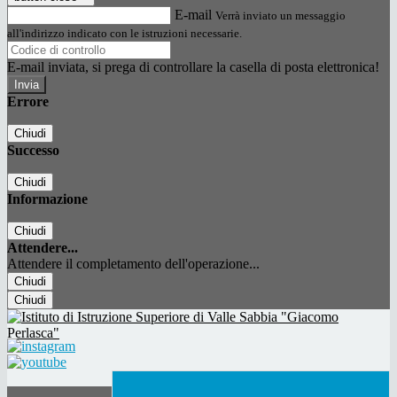
E-mail
Verrà inviato un messaggio
all'indirizzo indicato con le istruzioni necessarie.
E-mail inviata, si prega di controllare la casella di posta elettronica!
Errore
Chiudi
Successo
Chiudi
Informazione
Chiudi
Attendere...
Attendere il completamento dell'operazione...
Chiudi
Chiudi