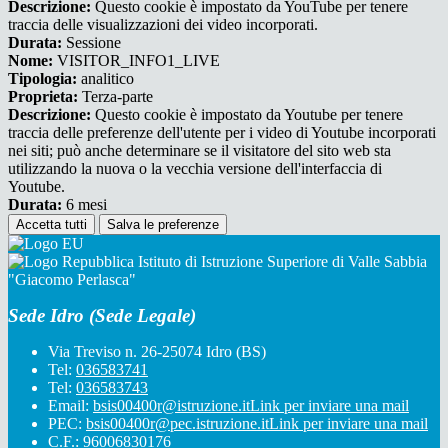
Descrizione:
Questo cookie è impostato da YouTube per tenere
traccia delle visualizzazioni dei video incorporati.
Durata:
Sessione
Nome:
VISITOR_INFO1_LIVE
Tipologia:
analitico
Proprieta:
Terza-parte
Descrizione:
Questo cookie è impostato da Youtube per tenere
traccia delle preferenze dell'utente per i video di Youtube incorporati
nei siti; può anche determinare se il visitatore del sito web sta
utilizzando la nuova o la vecchia versione dell'interfaccia di
Youtube.
Durata:
6 mesi
Accetta tutti
Salva le preferenze
Istituto di Istruzione Superiore di Valle Sabbia
"Giacomo Perlasca"
Sede Idro (Sede Legale)
Via Treviso n. 26-25074 Idro (BS)
Tel:
036583741
Tel:
036583743
Email:
bsis00400r@istruzione.it
Link per inviare una mail
PEC:
bsis00400r@pec.istruzione.it
Link per inviare una mail
C.F.: 96006830176