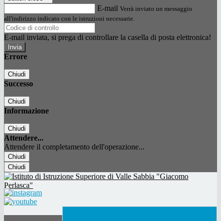
E-mail
Verrà inviato un messaggio
all'indirizzo indicato con le istruzioni necessarie.
E-mail inviata, si prega di controllare la casella di posta elettronica!
Errore
Chiudi
Successo
Chiudi
Informazione
Chiudi
Attendere...
Attendere il completamento dell'operazione...
Chiudi
Chiudi