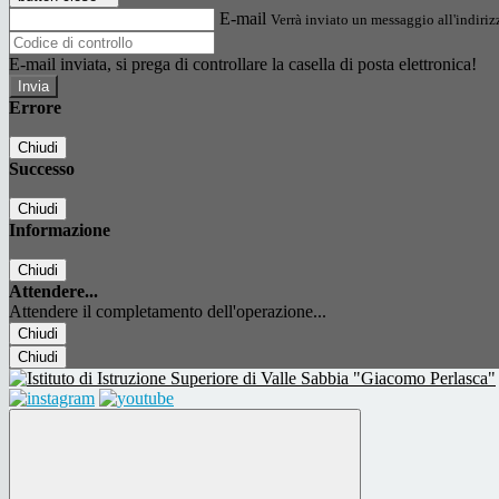
E-mail
Verrà inviato un messaggio all'indirizz
E-mail inviata, si prega di controllare la casella di posta elettronica!
Errore
Chiudi
Successo
Chiudi
Informazione
Chiudi
Attendere...
Attendere il completamento dell'operazione...
Chiudi
Chiudi