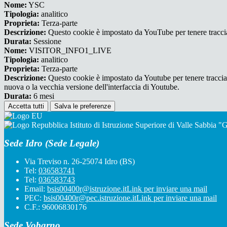
Nome:
YSC
Tipologia:
analitico
Proprieta:
Terza-parte
Descrizione:
Questo cookie è impostato da YouTube per tenere traccia 
Durata:
Sessione
Nome:
VISITOR_INFO1_LIVE
Tipologia:
analitico
Proprieta:
Terza-parte
Descrizione:
Questo cookie è impostato da Youtube per tenere traccia de
nuova o la vecchia versione dell'interfaccia di Youtube.
Durata:
6 mesi
Accetta tutti
Salva le preferenze
Istituto di Istruzione Superiore di Valle Sabbia 
Sede Idro (Sede Legale)
Via Treviso n. 26-25074 Idro (BS)
Tel:
036583741
Tel:
036583743
Email:
bsis00400r@istruzione.it
Link per inviare una mail
PEC:
bsis00400r@pec.istruzione.it
Link per inviare una mail
C.F.: 96006830176
Sede Vobarno