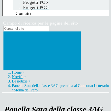
Progetti PON
Progetti POC
Contatti
Campo di ricerca per le pagine del sito
Home
>
Novità
>
Le notizie
>
Panella Sara della classe 3AG premiata al Concorso Letterario
“Monia del Pero”
Panella Sara della classe 3AG