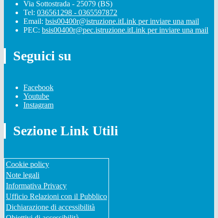
Via Sottostrada - 25079 (BS)
Tel:
036561298 - 0365597872
Email:
bsis00400r@istruzione.it
Link per inviare una mail
PEC:
bsis00400r@pec.istruzione.it
Link per inviare una mail
Seguici su
Facebook
Youtube
Instagram
Sezione Link Utili
Cookie policy
Note legali
Informativa Privacy
Ufficio Relazioni con il Pubblico
Dichiarazione di accessibilità
Obiettivi di accessibilità