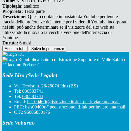
Nome:
VISITOR_INFO1_LIVE
Tipologia:
analitico
Proprieta:
Terza-parte
Descrizione:
Questo cookie è impostato da Youtube per tenere
traccia delle preferenze dell'utente per i video di Youtube incorporati
nei siti; può anche determinare se il visitatore del sito web sta
utilizzando la nuova o la vecchia versione dell'interfaccia di
Youtube.
Durata:
6 mesi
Accetta tutti
Salva le preferenze
Istituto di Istruzione Superiore di Valle Sabbia
"Giacomo Perlasca"
Sede Idro (Sede Legale)
Via Treviso n. 26-25074 Idro (BS)
Tel:
036583741
Tel:
036583743
Email:
bsis00400r@istruzione.it
Link per inviare una mail
PEC:
bsis00400r@pec.istruzione.it
Link per inviare una mail
C.F.: 96006830176
Sede Vobarno