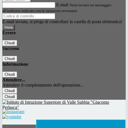
E-mail
Verrà inviato un messaggio
all'indirizzo indicato con le istruzioni necessarie.
E-mail inviata, si prega di controllare la casella di posta elettronica!
Errore
Chiudi
Successo
Chiudi
Informazione
Chiudi
Attendere...
Attendere il completamento dell'operazione...
Chiudi
Chiudi