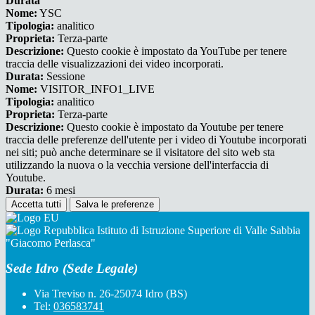
Durata
Nome:
YSC
Tipologia:
analitico
Proprieta:
Terza-parte
Descrizione:
Questo cookie è impostato da YouTube per tenere
traccia delle visualizzazioni dei video incorporati.
Durata:
Sessione
Nome:
VISITOR_INFO1_LIVE
Tipologia:
analitico
Proprieta:
Terza-parte
Descrizione:
Questo cookie è impostato da Youtube per tenere
traccia delle preferenze dell'utente per i video di Youtube incorporati
nei siti; può anche determinare se il visitatore del sito web sta
utilizzando la nuova o la vecchia versione dell'interfaccia di
Youtube.
Durata:
6 mesi
Accetta tutti
Salva le preferenze
Istituto di Istruzione Superiore di Valle Sabbia
"Giacomo Perlasca"
Sede Idro (Sede Legale)
Via Treviso n. 26-25074 Idro (BS)
Tel:
036583741