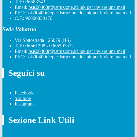
Tel:
036583743
Email:
bsis00400r@istruzione.it
Link per inviare una mail
PEC:
bsis00400r@pec.istruzione.it
Link per inviare una mail
C.F.: 96006830176
Sede Vobarno
Via Sottostrada - 25079 (BS)
Tel:
036561298 - 0365597872
Email:
bsis00400r@istruzione.it
Link per inviare una mail
PEC:
bsis00400r@pec.istruzione.it
Link per inviare una mail
Seguici su
Facebook
Youtube
Instagram
Sezione Link Utili