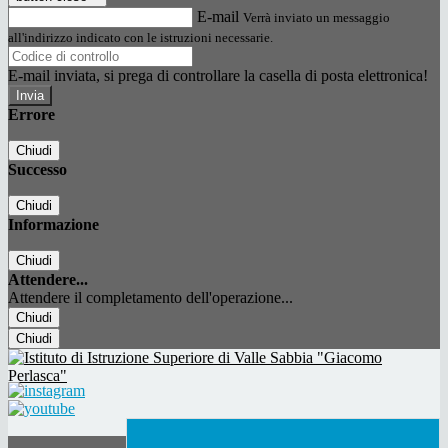
E-mail
Verrà inviato un messaggio
all'indirizzo indicato con le istruzioni necessarie.
E-mail inviata, si prega di controllare la casella di posta elettronica!
Errore
Chiudi
Successo
Chiudi
Informazione
Chiudi
Attendere...
Attendere il completamento dell'operazione...
Chiudi
Chiudi