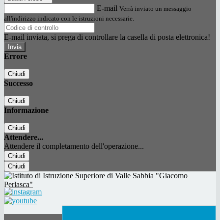
E-mail
Verrà inviato un messaggio
all'indirizzo indicato con le istruzioni necessarie.
E-mail inviata, si prega di controllare la casella di posta elettronica!
Errore
Chiudi
Successo
Chiudi
Informazione
Chiudi
Attendere...
Attendere il completamento dell'operazione...
Chiudi
Chiudi