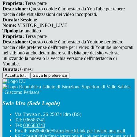
Proprieta:
Terza-parte
Descrizione:
Questo cookie è impostato da YouTube per tenere
traccia delle visualizzazioni dei video incorporati.
Durata:
Sessione
Nome:
VISITOR_INFO1_LIVE
Tipologia:
analitico
Proprieta:
Terza-parte
Descrizione:
Questo cookie è impostato da Youtube per tenere
traccia delle preferenze dell'utente per i video di Youtube incorporati
nei siti; può anche determinare se il visitatore del sito web sta
utilizzando la nuova o la vecchia versione dell'interfaccia di
Youtube.
Durata:
6 mesi
Accetta tutti
Salva le preferenze
Istituto di Istruzione Superiore di Valle Sabbia
"Giacomo Perlasca"
Sede Idro (Sede Legale)
Via Treviso n. 26-25074 Idro (BS)
Tel:
036583741
Tel:
036583743
Email:
bsis00400r@istruzione.it
Link per inviare una mail
PEC:
bsis00400r@pec.istruzione.it
Link per inviare una mail