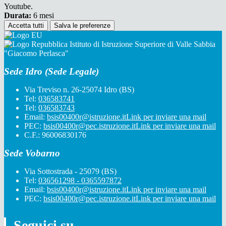
Youtube.
Durata:
6 mesi
Accetta tutti
Salva le preferenze
Istituto di Istruzione Superiore di Valle Sabbia
"Giacomo Perlasca"
Sede Idro (Sede Legale)
Via Treviso n. 26-25074 Idro (BS)
Tel:
036583741
Tel:
036583743
Email:
bsis00400r@istruzione.it
Link per inviare una mail
PEC:
bsis00400r@pec.istruzione.it
Link per inviare una mail
C.F.: 96006830176
Sede Vobarno
Via Sottostrada - 25079 (BS)
Tel:
036561298 - 0365597872
Email:
bsis00400r@istruzione.it
Link per inviare una mail
PEC:
bsis00400r@pec.istruzione.it
Link per inviare una mail
Seguici su