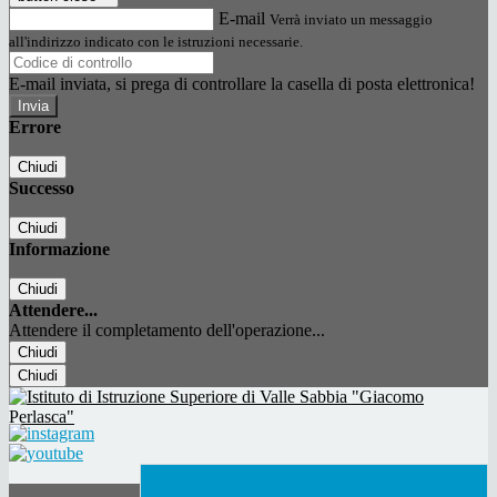
E-mail
Verrà inviato un messaggio
all'indirizzo indicato con le istruzioni necessarie.
E-mail inviata, si prega di controllare la casella di posta elettronica!
Errore
Chiudi
Successo
Chiudi
Informazione
Chiudi
Attendere...
Attendere il completamento dell'operazione...
Chiudi
Chiudi