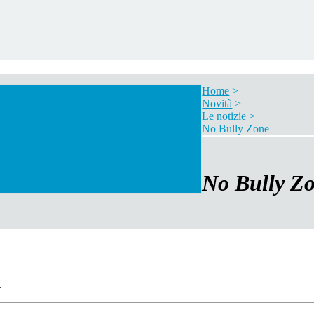
Home
>
Novità
>
Le notizie
>
No Bully Zone
No Bully Z
.