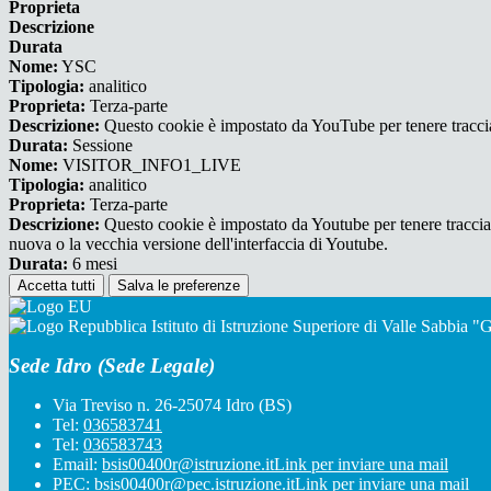
Proprieta
Descrizione
Durata
Nome:
YSC
Tipologia:
analitico
Proprieta:
Terza-parte
Descrizione:
Questo cookie è impostato da YouTube per tenere traccia 
Durata:
Sessione
Nome:
VISITOR_INFO1_LIVE
Tipologia:
analitico
Proprieta:
Terza-parte
Descrizione:
Questo cookie è impostato da Youtube per tenere traccia de
nuova o la vecchia versione dell'interfaccia di Youtube.
Durata:
6 mesi
Accetta tutti
Salva le preferenze
Istituto di Istruzione Superiore di Valle Sabbia 
Sede Idro (Sede Legale)
Via Treviso n. 26-25074 Idro (BS)
Tel:
036583741
Tel:
036583743
Email:
bsis00400r@istruzione.it
Link per inviare una mail
PEC:
bsis00400r@pec.istruzione.it
Link per inviare una mail