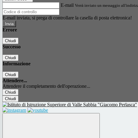
E-mail
Verrà inviato un messaggio all'indirizz
E-mail inviata, si prega di controllare la casella di posta elettronica!
Errore
Chiudi
Successo
Chiudi
Informazione
Chiudi
Attendere...
Attendere il completamento dell'operazione...
Chiudi
Chiudi