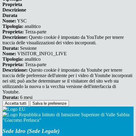
Proprieta
Descrizione
Durata
Nome:
YSC
Tipologia:
analitico
Proprieta:
Terza-parte
Descrizione:
Questo cookie è impostato da YouTube per tenere
traccia delle visualizzazioni dei video incorporati.
Durata:
Sessione
Nome:
VISITOR_INFO1_LIVE
Tipologia:
analitico
Proprieta:
Terza-parte
Descrizione:
Questo cookie è impostato da Youtube per tenere
traccia delle preferenze dell'utente per i video di Youtube incorporati
nei siti; può anche determinare se il visitatore del sito web sta
utilizzando la nuova o la vecchia versione dell'interfaccia di
Youtube.
Durata:
6 mesi
Accetta tutti
Salva le preferenze
Istituto di Istruzione Superiore di Valle Sabbia
"Giacomo Perlasca"
Sede Idro (Sede Legale)