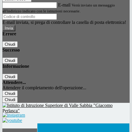
E-mail
Verrà inviato un messaggio
all'indirizzo indicato con le istruzioni necessarie.
E-mail inviata, si prega di controllare la casella di posta elettronica!
Errore
Chiudi
Successo
Chiudi
Informazione
Chiudi
Attendere...
Attendere il completamento dell'operazione...
Chiudi
Chiudi