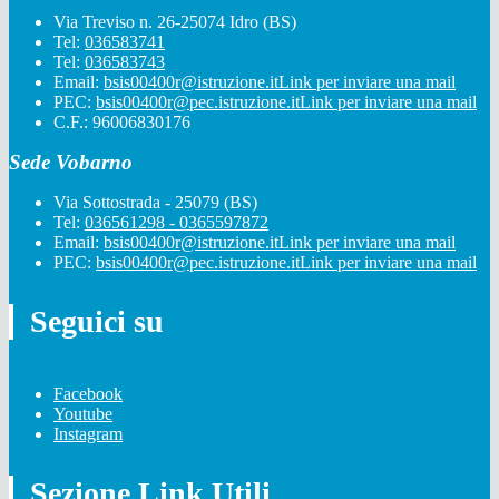
Via Treviso n. 26-25074 Idro (BS)
Tel:
036583741
Tel:
036583743
Email:
bsis00400r@istruzione.it
Link per inviare una mail
PEC:
bsis00400r@pec.istruzione.it
Link per inviare una mail
C.F.: 96006830176
Sede Vobarno
Via Sottostrada - 25079 (BS)
Tel:
036561298 - 0365597872
Email:
bsis00400r@istruzione.it
Link per inviare una mail
PEC:
bsis00400r@pec.istruzione.it
Link per inviare una mail
Seguici su
Facebook
Youtube
Instagram
Sezione Link Utili