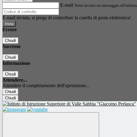
E-mail
Verrà inviato un messaggio all'indirizz
E-mail inviata, si prega di controllare la casella di posta elettronica!
Errore
Chiudi
Successo
Chiudi
Informazione
Chiudi
Attendere...
Attendere il completamento dell'operazione...
Chiudi
Chiudi