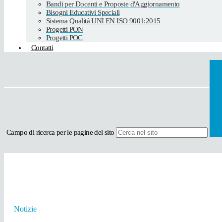
Bandi per Docenti e Proposte d'Aggiornamento
Bisogni Educativi Speciali
Sistema Qualità UNI EN ISO 9001:2015
Progetti PON
Progetti POC
Contatti
Campo di ricerca per le pagine del sito
Notizie