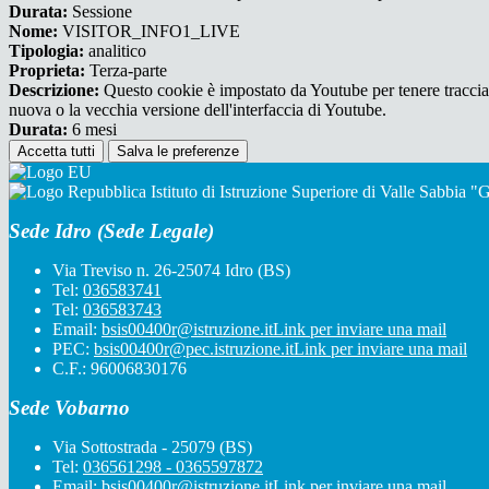
Durata:
Sessione
Nome:
VISITOR_INFO1_LIVE
Tipologia:
analitico
Proprieta:
Terza-parte
Descrizione:
Questo cookie è impostato da Youtube per tenere traccia de
nuova o la vecchia versione dell'interfaccia di Youtube.
Durata:
6 mesi
Accetta tutti
Salva le preferenze
Istituto di Istruzione Superiore di Valle Sabbia 
Sede Idro (Sede Legale)
Via Treviso n. 26-25074 Idro (BS)
Tel:
036583741
Tel:
036583743
Email:
bsis00400r@istruzione.it
Link per inviare una mail
PEC:
bsis00400r@pec.istruzione.it
Link per inviare una mail
C.F.: 96006830176
Sede Vobarno
Via Sottostrada - 25079 (BS)
Tel:
036561298 - 0365597872
Email:
bsis00400r@istruzione.it
Link per inviare una mail