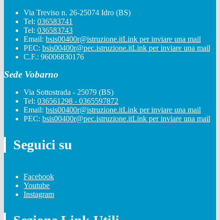
Via Treviso n. 26-25074 Idro (BS)
Tel:
036583741
Tel:
036583743
Email:
bsis00400r@istruzione.it
Link per inviare una mail
PEC:
bsis00400r@pec.istruzione.it
Link per inviare una mail
C.F.: 96006830176
Sede Vobarno
Via Sottostrada - 25079 (BS)
Tel:
036561298 - 0365597872
Email:
bsis00400r@istruzione.it
Link per inviare una mail
PEC:
bsis00400r@pec.istruzione.it
Link per inviare una mail
Seguici su
Facebook
Youtube
Instagram