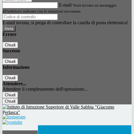
E-mail
Verrà inviato un messaggio
all'indirizzo indicato con le istruzioni necessarie.
E-mail inviata, si prega di controllare la casella di posta elettronica!
Errore
Chiudi
Successo
Chiudi
Informazione
Chiudi
Attendere...
Attendere il completamento dell'operazione...
Chiudi
Chiudi