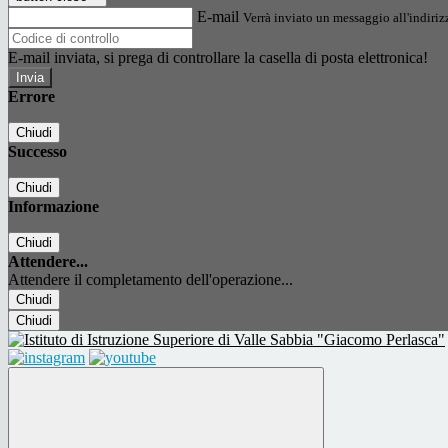
E-mail
Verrà inviato un messaggio all'indirizz
E-mail inviata, si prega di controllare la casella di posta elettronica!
Errore
Chiudi
Successo
Chiudi
Informazione
Chiudi
Attendere...
Attendere il completamento dell'operazione...
Chiudi
Chiudi