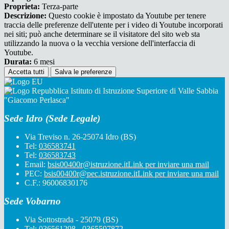
Proprieta:
Terza-parte
Descrizione:
Questo cookie è impostato da Youtube per tenere
traccia delle preferenze dell'utente per i video di Youtube incorporati
nei siti; può anche determinare se il visitatore del sito web sta
utilizzando la nuova o la vecchia versione dell'interfaccia di
Youtube.
Durata:
6 mesi
Accetta tutti
Salva le preferenze
Istituto di Istruzione Superiore di Valle Sabbia
"Giacomo Perlasca"
Sede Idro (Sede Legale)
Via Treviso n. 26-25074 Idro (BS)
Tel:
036583741
Tel:
036583743
Email:
bsis00400r@istruzione.it
Link per inviare una mail
PEC:
bsis00400r@pec.istruzione.it
Link per inviare una mail
C.F.: 96006830176
Sede Vobarno
Via Sottostrada - 25079 (BS)
Tel:
036561298 - 0365597872