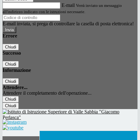
E-mail
Verrà inviato un messaggio
all'indirizzo indicato con le istruzioni necessarie.
E-mail inviata, si prega di controllare la casella di posta elettronica!
Errore
Chiudi
Successo
Chiudi
Informazione
Chiudi
Attendere...
Attendere il completamento dell'operazione...
Chiudi
Chiudi