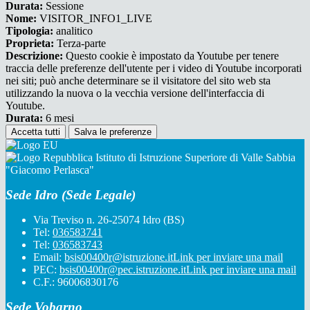
Durata:
Sessione
Nome:
VISITOR_INFO1_LIVE
Tipologia:
analitico
Proprieta:
Terza-parte
Descrizione:
Questo cookie è impostato da Youtube per tenere
traccia delle preferenze dell'utente per i video di Youtube incorporati
nei siti; può anche determinare se il visitatore del sito web sta
utilizzando la nuova o la vecchia versione dell'interfaccia di
Youtube.
Durata:
6 mesi
Accetta tutti
Salva le preferenze
Istituto di Istruzione Superiore di Valle Sabbia
"Giacomo Perlasca"
Sede Idro (Sede Legale)
Via Treviso n. 26-25074 Idro (BS)
Tel:
036583741
Tel:
036583743
Email:
bsis00400r@istruzione.it
Link per inviare una mail
PEC:
bsis00400r@pec.istruzione.it
Link per inviare una mail
C.F.: 96006830176
Sede Vobarno