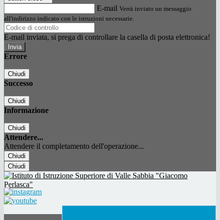
E-mail
Verrà inviato un messaggio
all'indirizzo indicato con le istruzioni necessarie.
E-mail inviata, si prega di controllare la casella di posta elettronica!
Errore
Chiudi
Successo
Chiudi
Informazione
Chiudi
Attendere...
Attendere il completamento dell'operazione...
Chiudi
Chiudi