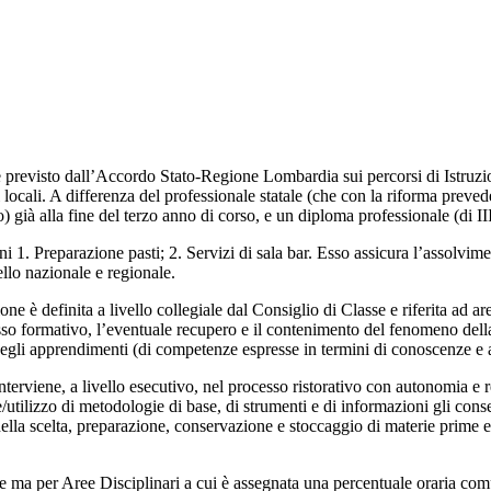
come previsto dall’Accordo Stato-Regione Lombardia sui percorsi di Istruz
i locali. A differenza del professionale statale (che con la riforma pre
o) già alla fine del terzo anno di corso, e un diploma professionale (di II
i 1. Preparazione pasti; 2. Servizi di sala bar. Esso assicura l’assolvim
ello nazionale e regionale.
efinita a livello collegiale dal Consiglio di Classe e riferita ad aree di
sso formativo, l’eventuale recupero e il contenimento del fenomeno della
degli apprendimenti (di competenze espresse in termini di conoscenze e abi
 “interviene, a livello esecutivo, nel processo ristorativo con autonomia e
utilizzo di metodologie di base, di strumenti e di informazioni gli consen
ella scelta, preparazione, conservazione e stoccaggio di materie prime e s
e ma per Aree Disciplinari a cui è assegnata una percentuale oraria comp