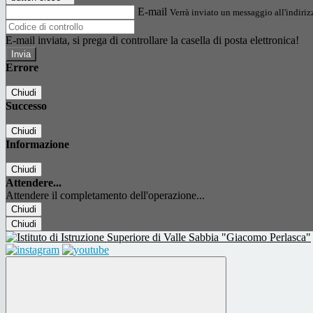
E-mail
Verrà inviato un messaggio all'indirizz
E-mail inviata, si prega di controllare la casella di posta elettronica!
Errore
Chiudi
Successo
Chiudi
Informazione
Chiudi
Attendere...
Attendere il completamento dell'operazione...
Chiudi
Chiudi