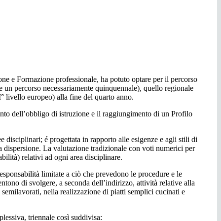
ione e Formazione professionale, ha potuto optare per il percorso
vede un percorso necessariamente quinquennale), quello regionale
I° livello europeo) alla fine del quarto anno.
ento dell’obbligo di istruzione e il raggiungimento di un Profilo
sciplinari; é progettata in rapporto alle esigenze e agli stili di
 dispersione. La valutazione tradizionale con voti numerici per
lità) relativi ad ogni area disciplinare.
 responsabilità limitate a ciò che prevedono le procedure e le
tono di svolgere, a seconda dell’indirizzo, attività relative alla
emilavorati, nella realizzazione di piatti semplici cucinati e
lessiva, triennale così suddivisa: