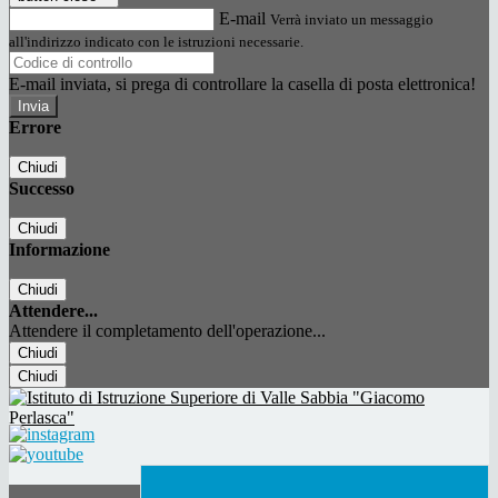
E-mail
Verrà inviato un messaggio
all'indirizzo indicato con le istruzioni necessarie.
E-mail inviata, si prega di controllare la casella di posta elettronica!
Errore
Chiudi
Successo
Chiudi
Informazione
Chiudi
Attendere...
Attendere il completamento dell'operazione...
Chiudi
Chiudi