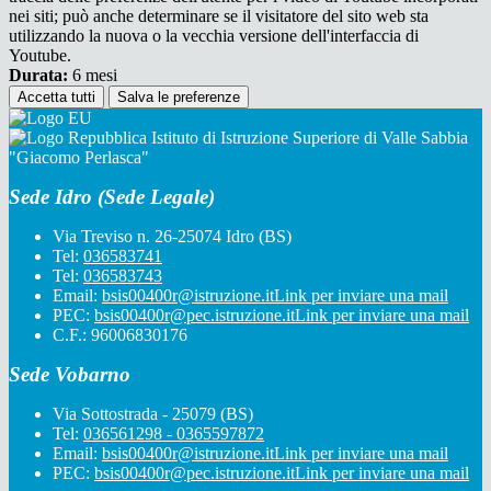
nei siti; può anche determinare se il visitatore del sito web sta
utilizzando la nuova o la vecchia versione dell'interfaccia di
Youtube.
Durata:
6 mesi
Accetta tutti
Salva le preferenze
Istituto di Istruzione Superiore di Valle Sabbia
"Giacomo Perlasca"
Sede Idro (Sede Legale)
Via Treviso n. 26-25074 Idro (BS)
Tel:
036583741
Tel:
036583743
Email:
bsis00400r@istruzione.it
Link per inviare una mail
PEC:
bsis00400r@pec.istruzione.it
Link per inviare una mail
C.F.: 96006830176
Sede Vobarno
Via Sottostrada - 25079 (BS)
Tel:
036561298 - 0365597872
Email:
bsis00400r@istruzione.it
Link per inviare una mail
PEC:
bsis00400r@pec.istruzione.it
Link per inviare una mail