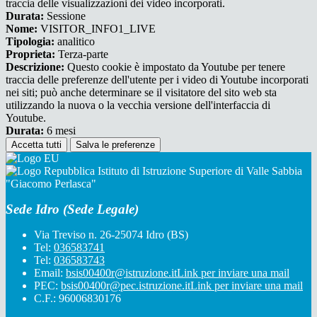
traccia delle visualizzazioni dei video incorporati.
Durata:
Sessione
Nome:
VISITOR_INFO1_LIVE
Tipologia:
analitico
Proprieta:
Terza-parte
Descrizione:
Questo cookie è impostato da Youtube per tenere
traccia delle preferenze dell'utente per i video di Youtube incorporati
nei siti; può anche determinare se il visitatore del sito web sta
utilizzando la nuova o la vecchia versione dell'interfaccia di
Youtube.
Durata:
6 mesi
Accetta tutti
Salva le preferenze
Istituto di Istruzione Superiore di Valle Sabbia
"Giacomo Perlasca"
Sede Idro (Sede Legale)
Via Treviso n. 26-25074 Idro (BS)
Tel:
036583741
Tel:
036583743
Email:
bsis00400r@istruzione.it
Link per inviare una mail
PEC:
bsis00400r@pec.istruzione.it
Link per inviare una mail
C.F.: 96006830176