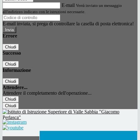
E-mail
Verrà inviato un messaggio
all'indirizzo indicato con le istruzioni necessarie.
E-mail inviata, si prega di controllare la casella di posta elettronica!
Errore
Chiudi
Successo
Chiudi
Informazione
Chiudi
Attendere...
Attendere il completamento dell'operazione...
Chiudi
Chiudi