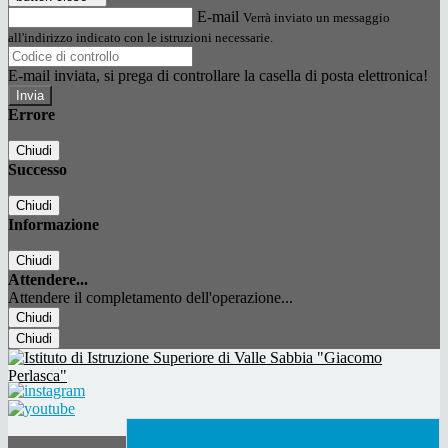
E-mail
Verrà inviato un messaggio
all'indirizzo indicato con le istruzioni necessarie.
E-mail inviata, si prega di controllare la casella di posta elettronica!
Errore
Chiudi
Successo
Chiudi
Informazione
Chiudi
Attendere...
Attendere il completamento dell'operazione...
Chiudi
Chiudi