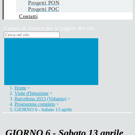
Progetti PON
Progetti POC
Contatti
Campo di ricerca per le pagine del sito
Home
>
Visite d'Istruzione
>
Barcellona 2013 (Vobarno)
>
Programma completo
>
GIORNO 6 - Sabato 13 aprile
GIORNO 6 - Sabato 13 aprile