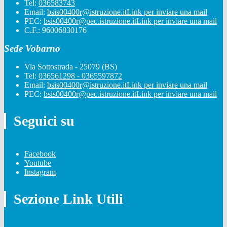
Tel:
036583743
Email:
bsis00400r@istruzione.it
Link per inviare una mail
PEC:
bsis00400r@pec.istruzione.it
Link per inviare una mail
C.F.: 96006830176
Sede Vobarno
Via Sottostrada - 25079 (BS)
Tel:
036561298 - 0365597872
Email:
bsis00400r@istruzione.it
Link per inviare una mail
PEC:
bsis00400r@pec.istruzione.it
Link per inviare una mail
Seguici su
Facebook
Youtube
Instagram
Sezione Link Utili