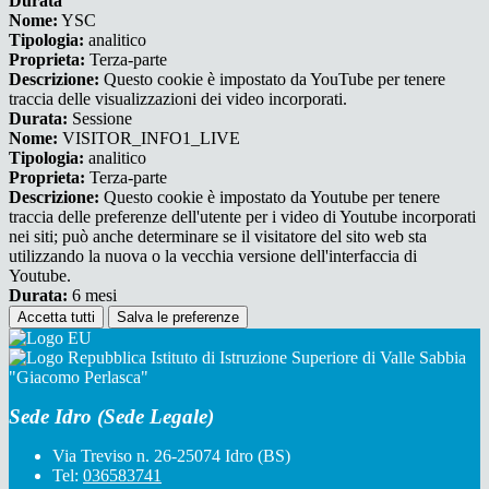
Durata
Nome:
YSC
Tipologia:
analitico
Proprieta:
Terza-parte
Descrizione:
Questo cookie è impostato da YouTube per tenere
traccia delle visualizzazioni dei video incorporati.
Durata:
Sessione
Nome:
VISITOR_INFO1_LIVE
Tipologia:
analitico
Proprieta:
Terza-parte
Descrizione:
Questo cookie è impostato da Youtube per tenere
traccia delle preferenze dell'utente per i video di Youtube incorporati
nei siti; può anche determinare se il visitatore del sito web sta
utilizzando la nuova o la vecchia versione dell'interfaccia di
Youtube.
Durata:
6 mesi
Accetta tutti
Salva le preferenze
Istituto di Istruzione Superiore di Valle Sabbia
"Giacomo Perlasca"
Sede Idro (Sede Legale)
Via Treviso n. 26-25074 Idro (BS)
Tel:
036583741