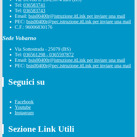
Tel:
036583741
Tel:
036583743
Email:
bsis00400r@istruzione.it
Link per inviare una mail
PEC:
bsis00400r@pec.istruzione.it
Link per inviare una mail
C.F.: 96006830176
Sede Vobarno
Via Sottostrada - 25079 (BS)
Tel:
036561298 - 0365597872
Email:
bsis00400r@istruzione.it
Link per inviare una mail
PEC:
bsis00400r@pec.istruzione.it
Link per inviare una mail
Seguici su
Facebook
Youtube
Instagram
Sezione Link Utili