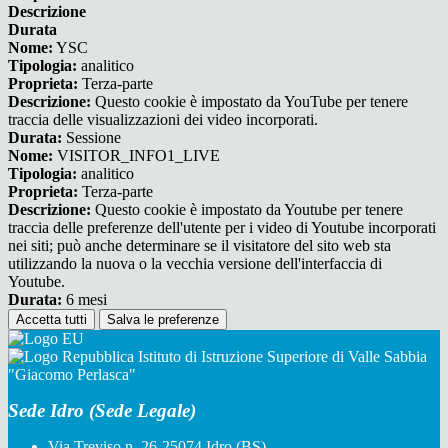
Descrizione
Durata
Nome:
YSC
Tipologia:
analitico
Proprieta:
Terza-parte
Descrizione:
Questo cookie è impostato da YouTube per tenere
traccia delle visualizzazioni dei video incorporati.
Durata:
Sessione
Nome:
VISITOR_INFO1_LIVE
Tipologia:
analitico
Proprieta:
Terza-parte
Descrizione:
Questo cookie è impostato da Youtube per tenere
traccia delle preferenze dell'utente per i video di Youtube incorporati
nei siti; può anche determinare se il visitatore del sito web sta
utilizzando la nuova o la vecchia versione dell'interfaccia di
Youtube.
Durata:
6 mesi
Accetta tutti
Salva le preferenze
Istituto di Istruzione Superiore di Valle Sabbia
"Giacomo Perlasca"
Sede Idro (Sede Legale)
Via Treviso n. 26-25074 Idro (BS)