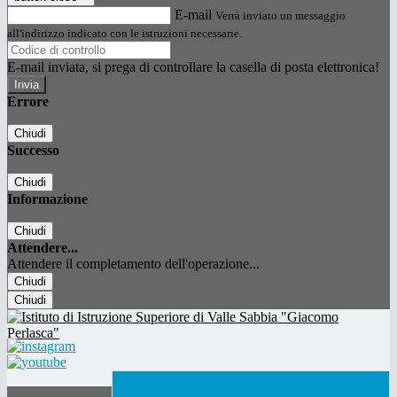
E-mail
Verrà inviato un messaggio
all'indirizzo indicato con le istruzioni necessarie.
E-mail inviata, si prega di controllare la casella di posta elettronica!
Errore
Chiudi
Successo
Chiudi
Informazione
Chiudi
Attendere...
Attendere il completamento dell'operazione...
Chiudi
Chiudi