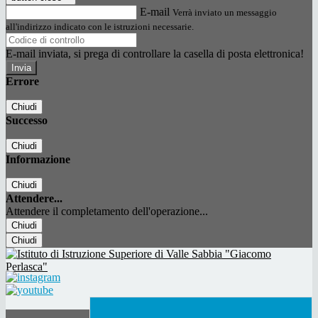
E-mail
Verrà inviato un messaggio
all'indirizzo indicato con le istruzioni necessarie.
E-mail inviata, si prega di controllare la casella di posta elettronica!
Errore
Chiudi
Successo
Chiudi
Informazione
Chiudi
Attendere...
Attendere il completamento dell'operazione...
Chiudi
Chiudi