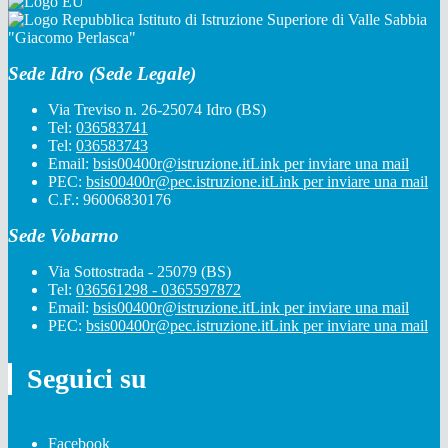
Istituto di Istruzione Superiore di Valle Sabbia
"Giacomo Perlasca"
Sede Idro (Sede Legale)
Via Treviso n. 26-25074 Idro (BS)
Tel:
036583741
Tel:
036583743
Email:
bsis00400r@istruzione.it
Link per inviare una mail
PEC:
bsis00400r@pec.istruzione.it
Link per inviare una mail
C.F.: 96006830176
Sede Vobarno
Via Sottostrada - 25079 (BS)
Tel:
036561298 - 0365597872
Email:
bsis00400r@istruzione.it
Link per inviare una mail
PEC:
bsis00400r@pec.istruzione.it
Link per inviare una mail
Seguici su
Facebook