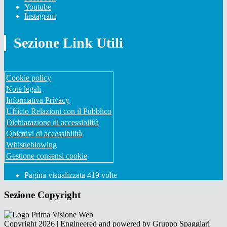
Youtube
Instagram
Sezione Link Utili
Cookie policy
Note legali
Informativa Privacy
Ufficio Relazioni con il Pubblico
Dichiarazione di accessibilità
Obiettivi di accessibilità
Whistleblowing
Gestione consensi cookie
Pagina visualizzata
419
volte
Sezione Copyright
Copyright 2026 | Engineered and powered by Gruppo Spaggiari