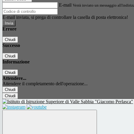
E-mail
Verrà inviato un messaggio all'indirizz
E-mail inviata, si prega di controllare la casella di posta elettronica!
Errore
Chiudi
Successo
Chiudi
Informazione
Chiudi
Attendere...
Attendere il completamento dell'operazione...
Chiudi
Chiudi