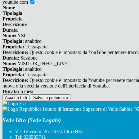
youtube.com
Nome
Tipologia
Proprieta
Descrizione
Durata
Nome:
YSC
Tipologia:
analitico
Proprieta:
Terza-parte
Descrizione:
Questo cookie è impostato da YouTube per tenere traccia 
Durata:
Sessione
Nome:
VISITOR_INFO1_LIVE
Tipologia:
analitico
Proprieta:
Terza-parte
Descrizione:
Questo cookie è impostato da Youtube per tenere traccia de
nuova o la vecchia versione dell'interfaccia di Youtube.
Durata:
6 mesi
Accetta tutti
Salva le preferenze
Istituto di Istruzione Superiore di Valle Sabbia 
Sede Idro (Sede Legale)
Via Treviso n. 26-25074 Idro (BS)
Tel:
036583741