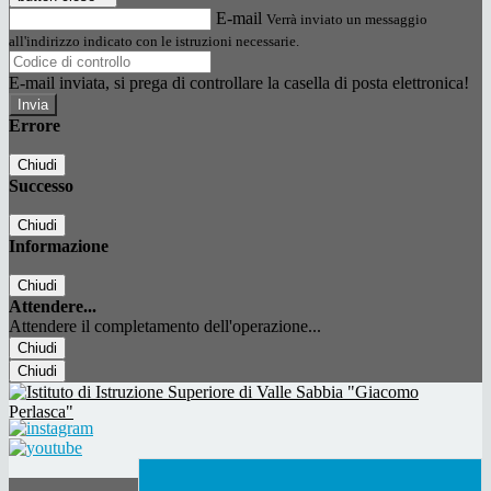
E-mail
Verrà inviato un messaggio
all'indirizzo indicato con le istruzioni necessarie.
E-mail inviata, si prega di controllare la casella di posta elettronica!
Errore
Chiudi
Successo
Chiudi
Informazione
Chiudi
Attendere...
Attendere il completamento dell'operazione...
Chiudi
Chiudi