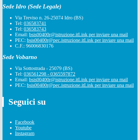
Sede Idro (Sede Legale)
Via Treviso n. 26-25074 Idro (BS)
Tel:
036583741
Tel:
036583743
Email:
bsis00400r@istruzione.it
Link per inviare una mail
PEC:
bsis00400r@pec.istruzione.it
Link per inviare una mail
C.F.: 96006830176
Sede Vobarno
Via Sottostrada - 25079 (BS)
Tel:
036561298 - 0365597872
Email:
bsis00400r@istruzione.it
Link per inviare una mail
PEC:
bsis00400r@pec.istruzione.it
Link per inviare una mail
Seguici su
Facebook
Youtube
Instagram