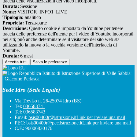
traccia delle visualizzazioni dei video incorporati.
Durata:
Sessione
Nome:
VISITOR_INFO1_LIVE
Tipologia:
analitico
Proprieta:
Terza-parte
Descrizione:
Questo cookie è impostato da Youtube per tenere
traccia delle preferenze dell'utente per i video di Youtube incorporati
nei siti; può anche determinare se il visitatore del sito web sta
utilizzando la nuova o la vecchia versione dell'interfaccia di
Youtube.
Durata:
6 mesi
Accetta tutti
Salva le preferenze
Istituto di Istruzione Superiore di Valle Sabbia
"Giacomo Perlasca"
Sede Idro (Sede Legale)
Via Treviso n. 26-25074 Idro (BS)
Tel:
036583741
Tel:
036583743
Email:
bsis00400r@istruzione.it
Link per inviare una mail
PEC:
bsis00400r@pec.istruzione.it
Link per inviare una mail
C.F.: 96006830176