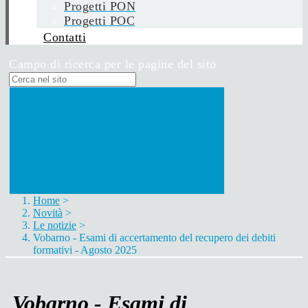
Progetti PON
Progetti POC
Contatti
Campo di ricerca per le pagine del sito
Home
>
Novità
>
Le notizie
>
Vobarno - Esami di accertamento del recupero dei debiti
formativi - Agosto 2025
Vobarno - Esami di