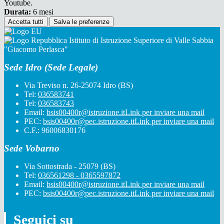
Youtube.
Durata:
6 mesi
Accetta tutti
Salva le preferenze
Istituto di Istruzione Superiore di Valle Sabbia
"Giacomo Perlasca"
Sede Idro (Sede Legale)
Via Treviso n. 26-25074 Idro (BS)
Tel:
036583741
Tel:
036583743
Email:
bsis00400r@istruzione.it
Link per inviare una mail
PEC:
bsis00400r@pec.istruzione.it
Link per inviare una mail
C.F.: 96006830176
Sede Vobarno
Via Sottostrada - 25079 (BS)
Tel:
036561298 - 0365597872
Email:
bsis00400r@istruzione.it
Link per inviare una mail
PEC:
bsis00400r@pec.istruzione.it
Link per inviare una mail
Seguici su