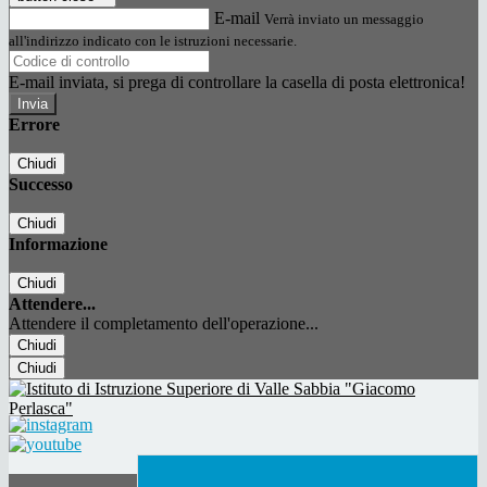
E-mail
Verrà inviato un messaggio
all'indirizzo indicato con le istruzioni necessarie.
E-mail inviata, si prega di controllare la casella di posta elettronica!
Errore
Chiudi
Successo
Chiudi
Informazione
Chiudi
Attendere...
Attendere il completamento dell'operazione...
Chiudi
Chiudi