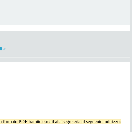
li
>
n formato PDF tramite e-mail alla segreteria al seguente indirizzo: