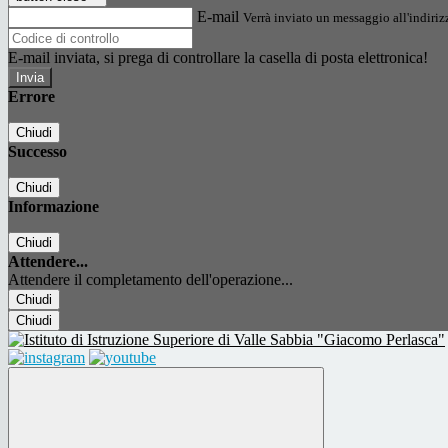
E-mail
Verrà inviato un messaggio all'indirizz
E-mail inviata, si prega di controllare la casella di posta elettronica!
Errore
Chiudi
Successo
Chiudi
Informazione
Chiudi
Attendere...
Attendere il completamento dell'operazione...
Chiudi
Chiudi