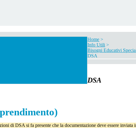
Home
>
Info Utili
>
Bisogni Educativi Specia
DSA
DSA
apprendimento)
cazioni di DSA si fa presente che la documentazione deve essere inviata i