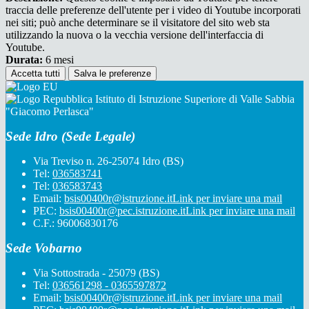
traccia delle preferenze dell'utente per i video di Youtube incorporati
nei siti; può anche determinare se il visitatore del sito web sta
utilizzando la nuova o la vecchia versione dell'interfaccia di
Youtube.
Durata:
6 mesi
Accetta tutti
Salva le preferenze
Istituto di Istruzione Superiore di Valle Sabbia
"Giacomo Perlasca"
Sede Idro (Sede Legale)
Via Treviso n. 26-25074 Idro (BS)
Tel:
036583741
Tel:
036583743
Email:
bsis00400r@istruzione.it
Link per inviare una mail
PEC:
bsis00400r@pec.istruzione.it
Link per inviare una mail
C.F.: 96006830176
Sede Vobarno
Via Sottostrada - 25079 (BS)
Tel:
036561298 - 0365597872
Email:
bsis00400r@istruzione.it
Link per inviare una mail