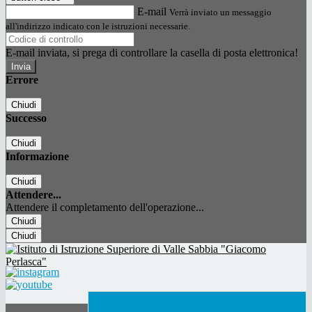
E-mail
Verrà inviato un messaggio
all'indirizzo indicato con le istruzioni necessarie.
E-mail inviata, si prega di controllare la casella di posta elettronica!
Errore
Chiudi
Successo
Chiudi
Informazione
Chiudi
Attendere...
Attendere il completamento dell'operazione...
Chiudi
Chiudi