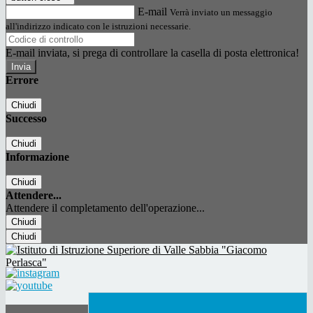
E-mail
Verrà inviato un messaggio
all'indirizzo indicato con le istruzioni necessarie.
E-mail inviata, si prega di controllare la casella di posta elettronica!
Errore
Chiudi
Successo
Chiudi
Informazione
Chiudi
Attendere...
Attendere il completamento dell'operazione...
Chiudi
Chiudi