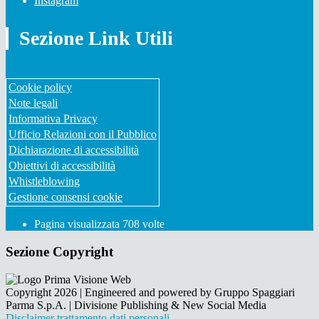
Instagram
Sezione Link Utili
Cookie policy
Note legali
Informativa Privacy
Ufficio Relazioni con il Pubblico
Dichiarazione di accessibilità
Obiettivi di accessibilità
Whistleblowing
Gestione consensi cookie
Pagina visualizzata
708
volte
Sezione Copyright
Copyright 2026 | Engineered and powered by Gruppo Spaggiari
Parma S.p.A. | Divisione Publishing & New Social Media
Disclaimer trattamento dati personali