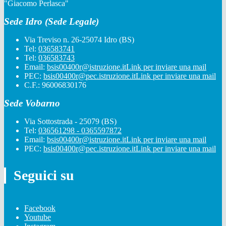
"Giacomo Perlasca"
Sede Idro (Sede Legale)
Via Treviso n. 26-25074 Idro (BS)
Tel:
036583741
Tel:
036583743
Email:
bsis00400r@istruzione.it
Link per inviare una mail
PEC:
bsis00400r@pec.istruzione.it
Link per inviare una mail
C.F.: 96006830176
Sede Vobarno
Via Sottostrada - 25079 (BS)
Tel:
036561298 - 0365597872
Email:
bsis00400r@istruzione.it
Link per inviare una mail
PEC:
bsis00400r@pec.istruzione.it
Link per inviare una mail
Seguici su
Facebook
Youtube