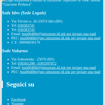
Istituto di Istruzione Superiore di Valle Sabbia
"Giacomo Perlasca"
Sede Idro (Sede Legale)
Via Treviso n. 26-25074 Idro (BS)
Tel:
036583741
Tel:
036583743
Email:
bsis00400r@istruzione.it
Link per inviare una mail
PEC:
bsis00400r@pec.istruzione.it
Link per inviare una mail
C.F.: 96006830176
Sede Vobarno
Via Sottostrada - 25079 (BS)
Tel:
036561298 - 0365597872
Email:
bsis00400r@istruzione.it
Link per inviare una mail
PEC:
bsis00400r@pec.istruzione.it
Link per inviare una mail
Seguici su
Facebook
Youtube