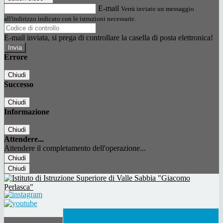
E-mail
Verrà inviato un messaggio
all'indirizzo indicato con le istruzioni necessarie.
E-mail inviata, si prega di controllare la casella di posta elettronica!
Errore
Chiudi
Successo
Chiudi
Informazione
Chiudi
Attendere...
Attendere il completamento dell'operazione...
Chiudi
Chiudi